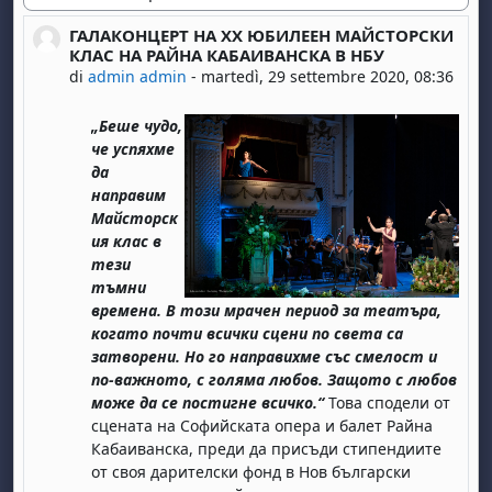
Modalità visualizzazione
ГАЛАКОНЦЕРТ НА ХХ ЮБИЛЕЕН МАЙСТОРСКИ
Numero di risposte: 0
КЛАС НА РАЙНА КАБАИВАНСКА В НБУ
di
admin admin
-
martedì, 29 settembre 2020, 08:36
„Беше чудо,
че успяхме
да
направим
Майсторск
ия клас в
тези
тъмни
времена. В този мрачен период за театъра,
когато почти всички сцени по света са
затворени. Но го направихме със смелост и
по-важното, с голяма любов. Защото с любов
може да се постигне всичко.“
Това сподели от
сцената на Софийската опера и балет Райна
Кабаиванска, преди да присъди стипендиите
от своя дарителски фонд в Нов български