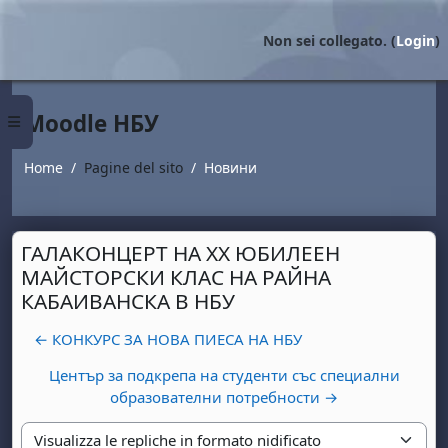
Vai al contenuto principale
Non sei collegato. (
Login
)
Moodle НБУ
Pannello laterale
Home
Pagine del sito
Новини
ГАЛАКОНЦЕРТ НА ХХ ЮБИЛЕЕН
МАЙСТОРСКИ КЛАС НА РАЙНА
КАБАИВАНСКА В НБУ
← КОНКУРС ЗА НОВА ПИЕСА НА НБУ
Център за подкрепа на студенти със специални
образователни потребности →