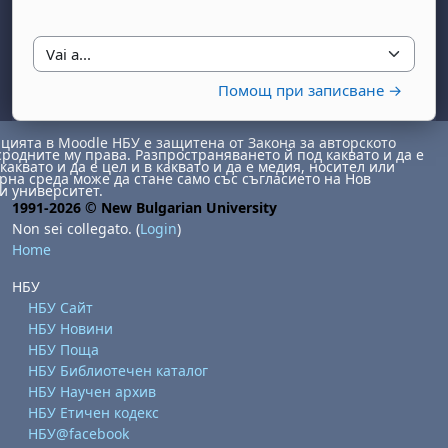
Vai a...
Помощ при записване →
ията в Moodle НБУ е защитена от Закона за авторското
сродните му права. Разпространяването й под каквато и да е
каквато и да е цел и в каквато и да е медия, носител или
на среда може да стане само със съгласието на Нов
и университет.
1991-2026 © New Bulgarian University
Non sei collegato. (
Login
)
Home
НБУ
НБУ Сайт
НБУ Новини
НБУ Поща
НБУ Библиотечен каталог
НБУ Научен архив
НБУ Етичен кодекс
НБУ@facebook