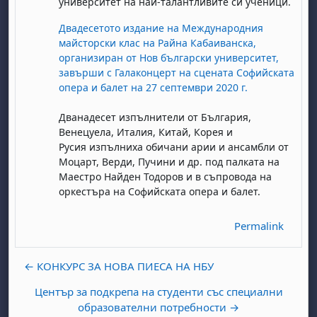
университет на най-талантливите си ученици.
Двадесетото издание на Международния
майсторски клас на Райна Кабаиванска,
организиран от Нов български университет,
завърши с Галаконцерт на сцената Софийската
опера и балет на 27 септември 2020 г.
Дванадесет изпълнители от България,
Венецуела, Италия, Китай, Корея и
abato 1 agosto
to, domenica 2 agosto
Русия изпълниха обичани арии и ансамбли от
Моцарт, Верди, Пучини и др. под палката на
osto
agosto
dì 7 agosto
abato 8 agosto
to, domenica 9 agosto
Маестро Найден Тодоров и в съпровода на
gosto
 agosto
dì 14 agosto
abato 15 agosto
to, domenica 16 agosto
оркестъра на Софийската опера и балет.
gosto
 agosto
dì 21 agosto
abato 22 agosto
to, domenica 23 agosto
Permalink
gosto
 agosto
dì 28 agosto
abato 29 agosto
to, domenica 30 agosto
← КОНКУРС ЗА НОВА ПИЕСА НА НБУ
Център за подкрепа на студенти със специални
образователни потребности →