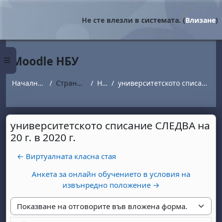
Прескочи на основното съдържание
Не сте влезли в системата. (
Влизане
)
Moodle НБУ
Страничен панел
Начална страница
Страници от сайта
Новини
университетското списание СЛЕДВА на 20 г. в 2020 г.
университетското списание СЛЕДВА на
20 г. в 2020 г.
← Виртуалната класна стая
Анкета за онлайн обучението в условия на
извънредно положение →
Начин на показване