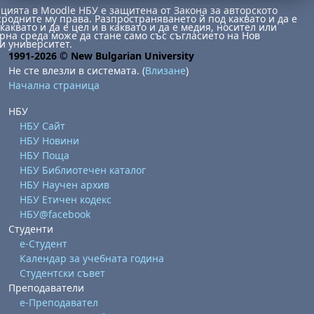
ията в Moodle НБУ е защитена от Закона за авторското
сродните му права. Разпространяването й под каквато и да е
каквато и да е цел и в каквато и да е медия, носител или
на среда може да стане само със съгласието на Нов
и университет.
1991-2026 © New Bulgarian University
Не сте влезли в системата. (
Влизане
)
Начална страница
НБУ
НБУ Сайт
НБУ Новини
НБУ Поща
НБУ Библиотечен каталог
НБУ Научен архив
НБУ Етичен кодекс
НБУ@facebook
Студенти
е-Студент
Календар за учебната година
Студентски съвет
Преподаватели
е-Преподавател