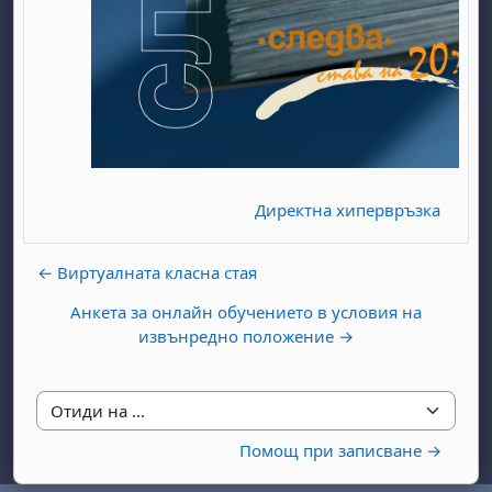
бота, 1 август
я, неделя, 2 август
Директна хипервръзка
 6 август
 7 август
бота, 8 август
я, неделя, 9 август
ст
 13 август
 14 август
бота, 15 август
я, неделя, 16 август
← Виртуалната класна стая
ст
 20 август
 21 август
бота, 22 август
я, неделя, 23 август
Анкета за онлайн обучението в условия на
извънредно положение →
ст
 27 август
 28 август
бота, 29 август
я, неделя, 30 август
Отиди на ...
Помощ при записване →