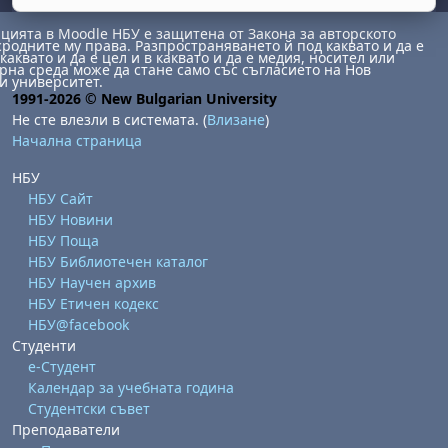
ията в Moodle НБУ е защитена от Закона за авторското
сродните му права. Разпространяването й под каквато и да е
каквато и да е цел и в каквато и да е медия, носител или
на среда може да стане само със съгласието на Нов
и университет.
1991-2026 © New Bulgarian University
Не сте влезли в системата. (
Влизане
)
Начална страница
НБУ
НБУ Сайт
НБУ Новини
НБУ Поща
НБУ Библиотечен каталог
НБУ Научен архив
НБУ Етичен кодекс
НБУ@facebook
Студенти
е-Студент
Календар за учебната година
Студентски съвет
Преподаватели