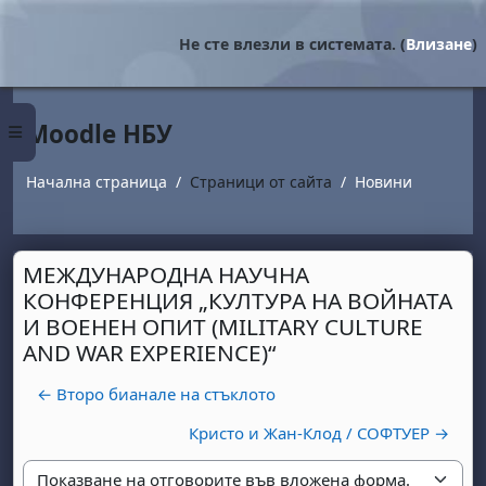
Прескочи на основното съдържание
Не сте влезли в системата. (
Влизане
)
Moodle НБУ
Страничен панел
Начална страница
Страници от сайта
Новини
МЕЖДУНАРОДНА НАУЧНА
КОНФЕРЕНЦИЯ „КУЛТУРА НА ВОЙНАТА
И ВОЕНЕН ОПИТ (MILITARY CULTURE
AND WAR EXPERIENCE)“
← Второ бианале на стъклото
Кристо и Жан-Клод / СОФТУЕР →