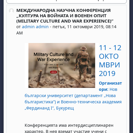
Начин на показване
МЕЖДУНАРОДНА НАУЧНА КОНФЕРЕНЦИЯ
Number of replies: 0
„КУЛТУРА НА ВОЙНАТА И ВОЕНЕН ОПИТ
(MILITARY CULTURE AND WAR EXPERIENCE)“
от
admin admin
-
петък, 11 октомври 2019, 08:14
AM
11 - 12
ОКТО
МВРИ
2019
Организат
ори:
Нов
български университет (департамент „Нова
българистика“) и Военно-техническа академия
„Фердинанд I“, Букурещ
Конференцията има интердисциплинарен
характер. В нея вземат участие учени с