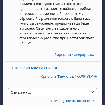
различна изследователска насоченост. В
центъра на вниманието е войната – нейната
история, съвременните й проявления,
образите й в различни изкуства. Една тема,
която, за съжаление, продължава да бъде
актуална. Събитието е подкрепено от
Комисията по управление на проекти за
стратегическо развитие при Настоятелството
бота, 1 август
я, неделя, 2 август
на НБУ.
 6 август
 7 август
бота, 8 август
я, неделя, 9 август
Директна хипервръзка
ст
 13 август
 14 август
бота, 15 август
я, неделя, 16 август
ст
 20 август
 21 август
бота, 22 август
я, неделя, 23 август
← Второ бианале на стъклото
ст
 27 август
 28 август
бота, 29 август
я, неделя, 30 август
Кристо и Жан-Клод / СОФТУЕР →
Отиди на ...
Помощ при записване →