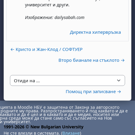
университет и други.
Изображение: dailysabah.com
Директна хипервръзка
← Кристо и Жан-Клод / СОФТУЕР
Второ бианале на стъклото →
Отиди на ...
Помощ при записване →
ията в Moodle НБУ е защитена от Закона за авторското
сродните му права. Разпространяването й под каквато и да е
каквато и да е цел и в каквато и да е медия, носител или
на среда може да стане само със съгласието на Нов
и университет.
1991-2026 © New Bulgarian University
Не сте влезли в системата. (
Влизане
)