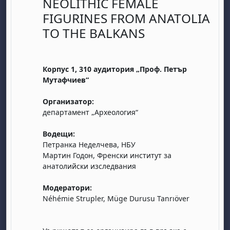
NEOLITHIC FEMALE
FIGURINES FROM ANATOLIA
TO THE BALKANS
Корпус 1, 310 аудитория „Проф. Петър
Мутафчиев“
бота, 1 август
я, неделя, 2 август
Организатор:
 6 август
 7 август
бота, 8 август
я, неделя, 9 август
департамент „Археология“
ст
 13 август
 14 август
бота, 15 август
я, неделя, 16 август
Водещи:
ст
 20 август
 21 август
бота, 22 август
я, неделя, 23 август
Петранка Неделчева, НБУ
Мартин Годон, Френски институт за
ст
 27 август
 28 август
бота, 29 август
я, неделя, 30 август
анатолийски изследвания
Модератори:
Néhémie Strupler, Müge Durusu Tanrıöver