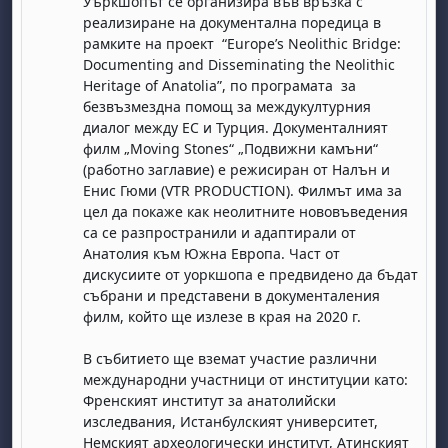
Уъркшопът се организира във връзка с
реализиране на документална поредица в
рамките на проект “Europe’s Neolithic Bridge:
Documenting and Disseminating the Neolithic
Heritage of Anatolia”, по програмата за
безвъзмездна помощ за междукултурния
диалог между ЕС и Турция. Документалният
филм „Moving Stones“ „Подвижни камъни“
(работно заглавие) е режисиран от Налън и
Енис Гюми (VTR PRODUCTION). Филмът има за
цел да покаже как неолитните нововъведения
са се разпространили и адаптирали от
Анатолия към Южна Европа. Част от
дискусиите от уоркшопа е предвидено да бъдат
събрани и представени в документаления
филм, който ще излезе в края на 2020 г.
В събитието ще вземат участие различни
международни участници от институции като:
Френският институт за анатолийски
изследвания, Истанбулският университет,
Немският археологически институт, Атинският