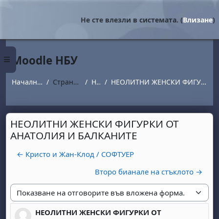
Прескочи на основното съдържание
Не сте влезли в системата. (
Влизане
)
Moodle НБУ
Страничен панел
Начална страница
Страници от сайта
Новини
НЕОЛИТНИ ЖЕНСКИ ФИГУРКИ ОТ АНАТОЛИЯ И БАЛКАНИТЕ
НЕОЛИТНИ ЖЕНСКИ ФИГУРКИ ОТ
АНАТОЛИЯ И БАЛКАНИТЕ
← Кристо и Жан-Клод / СОФТУЕР
Второ бианале на стъклото →
Начин на показване
НЕОЛИТНИ ЖЕНСКИ ФИГУРКИ ОТ
Number of replies: 0