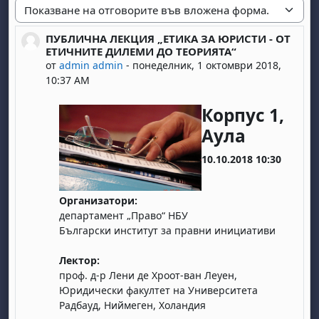
Начин на показване
ПУБЛИЧНА ЛЕКЦИЯ „ЕТИКА ЗА ЮРИСТИ - ОТ
Number of replies: 0
ЕТИЧНИТЕ ДИЛЕМИ ДО ТЕОРИЯТА“
от
admin admin
-
понеделник, 1 октомври 2018,
10:37 AM
Корпус 1,
Аула
10.10.2018 10:30
Организатори:
департамент „Право“ НБУ
Български институт за правни инициативи
Лектор:
проф. д-р Лени де Хроот-ван Леуен,
Юридически факултет на Университета
Радбауд, Ниймеген, Холандия