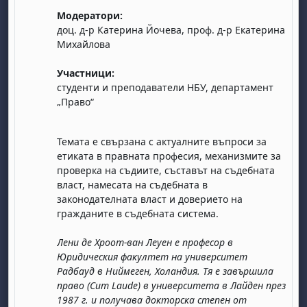
Модератори:
доц. д-р Катерина Йочева, проф. д-р Екатерина
Михайлова
Участници:
студенти и преподаватели НБУ, департамент
„Право“
бота, 1 август
я, неделя, 2 август
Темата е свързана с актуалните въпроси за
 6 август
 7 август
бота, 8 август
я, неделя, 9 август
етиката в правната професия, механизмите за
ст
 13 август
 14 август
бота, 15 август
я, неделя, 16 август
проверка на съдиите, съставът на съдебната
власт, намесата на съдебната в
ст
 20 август
 21 август
бота, 22 август
я, неделя, 23 август
законодателната власт и доверието на
ст
 27 август
 28 август
бота, 29 август
я, неделя, 30 август
гражданите в съдебната система.
Лени де Хроот-ван Леуен е професор в
Юридическия факултет на университет
Радбауд в Ниймеген, Холандия. Тя е завършила
право (Cum Laude) в университета в Лайден през
1987 г. и получава докторска степен от