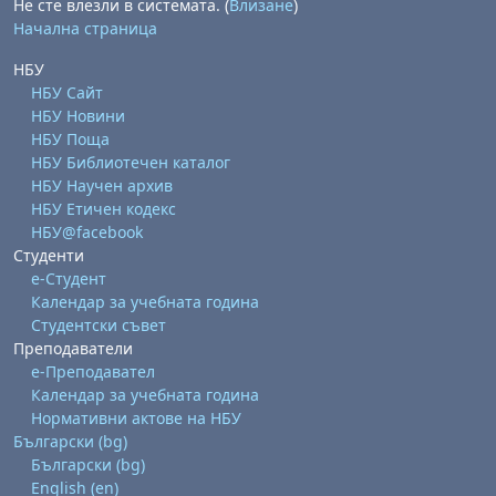
Не сте влезли в системата. (
Влизане
)
Начална страница
НБУ
НБУ Сайт
НБУ Новини
НБУ Поща
НБУ Библиотечен каталог
НБУ Научен архив
НБУ Етичен кодекс
НБУ@facebook
Студенти
е-Студент
Календар за учебната година
Студентски съвет
Преподаватели
е-Преподавател
Календар за учебната година
Нормативни актове на НБУ
Български ‎(bg)‎
Български ‎(bg)‎
English ‎(en)‎