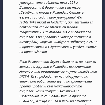
университета в Утрехт през 1991 г.
Докторската ѝ дисертация е на тема
„Съдебната власт в Холандия; Състав и
възгледи за съда и прокуратурата“ /De
rechterlijke macht in Nederland; Samenstelling en
denkbeelden van de zittende en staande
magistratuur /. От тогава, тя е преподавала
социология на правото в университетите в
Амстердам, Утрехт, Тилбург и Ниймеген, а също
и правна етика в Обучителния и учебен център
на правосъдието.
Лени де Хроот-ван Леуен е била член на няколко
комисии и журита в Холандия, включително
Холандската организация за научни изследвания
(NOW). Тя е председател на под-групата по
етика към работната група по сравнителни
правни професии към международната
социологическа асоциация/комисия по
изследвания на социологията на правото
(ISA/RCSL), а също е била и член на етичната