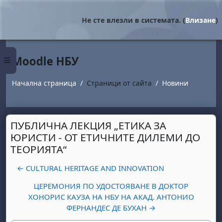
Прескочи на основното съдържание
Не сте влезли в системата. (
Влизане
)
Moodle НБУ
Страничен панел
Начална страница
Страници от сайта
Новини
ПУБЛИЧНА ЛЕКЦИЯ „ЕТИКА ЗА
ЮРИСТИ - ОТ ЕТИЧНИТЕ ДИЛЕМИ ДО
ТЕОРИЯТА“
← CULTURAL HERITAGE AND INNOVATION
ЦЕРЕМОНИЯ ПО УДОСТОЯВАНЕ В ДОКТОР
ХОНОРИС КАУЗА НА НБУ НА АКАД. АНТОНИО
ФЕРНАНДЕС ДЕ БУХАН →