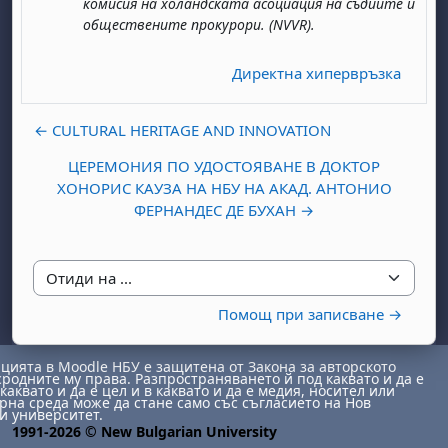
комисия на холандската асоциация на съдиите и
обществените прокурори. (NVVR).
Директна хипервръзка
← CULTURAL HERITAGE AND INNOVATION
ЦЕРЕМОНИЯ ПО УДОСТОЯВАНЕ В ДОКТОР
ХОНОРИС КАУЗА НА НБУ НА АКАД. АНТОНИО
ФЕРНАНДЕС ДЕ БУХАН →
Отиди на ...
Помощ при записване →
ията в Moodle НБУ е защитена от Закона за авторското
сродните му права. Разпространяването й под каквато и да е
каквато и да е цел и в каквато и да е медия, носител или
на среда може да стане само със съгласието на Нов
и университет.
1991-2026 © New Bulgarian University