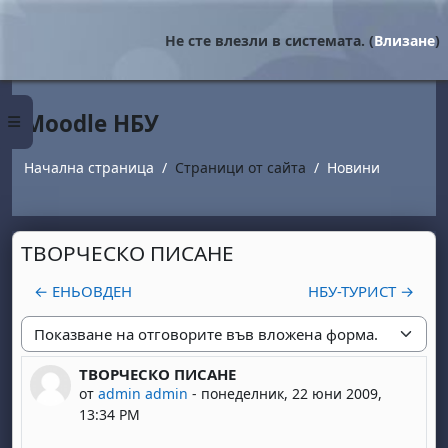
Прескочи на основното съдържание
Не сте влезли в системата. (
Влизане
)
Moodle НБУ
Страничен панел
Начална страница
Страници от сайта
Новини
ТВОРЧЕСКО ПИСАНЕ
← ЕНЬОВДЕН
НБУ-ТУРИСТ →
Начин на показване
ТВОРЧЕСКО ПИСАНЕ
Number of replies: 0
от
admin admin
-
понеделник, 22 юни 2009,
13:34 PM