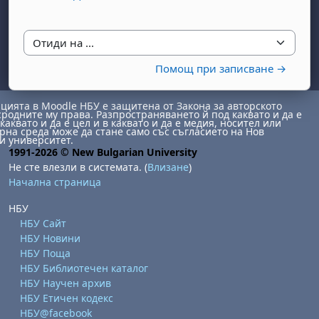
Отиди на ...
Помощ при записване →
ията в Moodle НБУ е защитена от Закона за авторското
сродните му права. Разпространяването й под каквато и да е
каквато и да е цел и в каквато и да е медия, носител или
бота, 1 август
я, неделя, 2 август
на среда може да стане само със съгласието на Нов
и университет.
 6 август
 7 август
бота, 8 август
я, неделя, 9 август
1991-2026 © New Bulgarian University
Не сте влезли в системата. (
Влизане
)
ст
 13 август
 14 август
бота, 15 август
я, неделя, 16 август
Начална страница
ст
 20 август
 21 август
бота, 22 август
я, неделя, 23 август
НБУ
ст
 27 август
 28 август
бота, 29 август
я, неделя, 30 август
НБУ Сайт
НБУ Новини
НБУ Поща
НБУ Библиотечен каталог
НБУ Научен архив
НБУ Етичен кодекс
НБУ@facebook