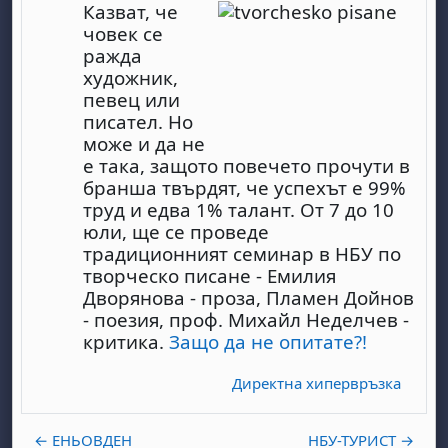
Казват, че
човек се
ражда
художник,
певец или
писател. Но
може и да не
е така, защото повечето прочути в
бранша твърдят, че успехът е 99%
труд и едва 1% талант. От 7 до 10
юли, ще се проведе
традиционният семинар в НБУ по
творческо писане - Емилия
Дворянова - проза, Пламен Дойнов
- поезия, проф. Михайл Неделчев -
критика.
Защо да не опитате?!
Директна хипервръзка
← ЕНЬОВДЕН
НБУ-ТУРИСТ →