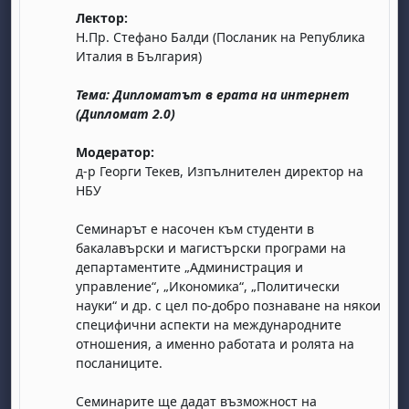
Лектор:
Н.Пр. Стефано Балди (Посланик на Република
Италия в България)
Тема: Дипломатът в ерата на интернет
(Дипломат 2.0)
Модератор:
бота, 1 август
я, неделя, 2 август
д-р Георги Текев, Изпълнителен директор на
НБУ
 6 август
 7 август
бота, 8 август
я, неделя, 9 август
ст
 13 август
 14 август
бота, 15 август
я, неделя, 16 август
Семинарът е насочен към студенти в
бакалавърски и магистърски програми на
ст
 20 август
 21 август
бота, 22 август
я, неделя, 23 август
департаментите „Администрация и
ст
 27 август
 28 август
бота, 29 август
я, неделя, 30 август
управление“, „Икономика“, „Политически
науки“ и др. с цел по-добро познаване на някои
специфични аспекти на международните
отношения, а именно работата и ролята на
посланиците.
Семинарите ще дадат възможност на