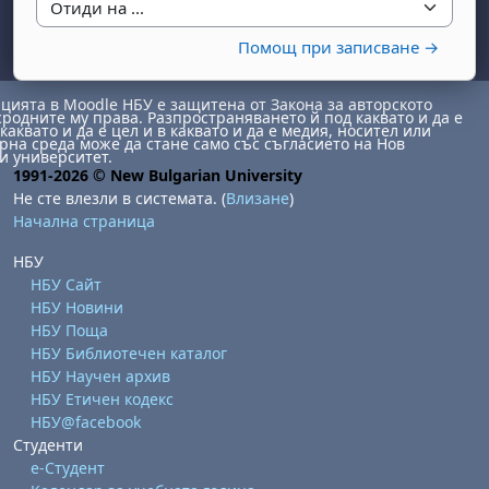
Отиди на ...
Помощ при записване →
ията в Moodle НБУ е защитена от Закона за авторското
сродните му права. Разпространяването й под каквато и да е
каквато и да е цел и в каквато и да е медия, носител или
на среда може да стане само със съгласието на Нов
и университет.
1991-2026 © New Bulgarian University
Не сте влезли в системата. (
Влизане
)
Начална страница
НБУ
НБУ Сайт
НБУ Новини
НБУ Поща
НБУ Библиотечен каталог
НБУ Научен архив
НБУ Етичен кодекс
НБУ@facebook
Студенти
е-Студент