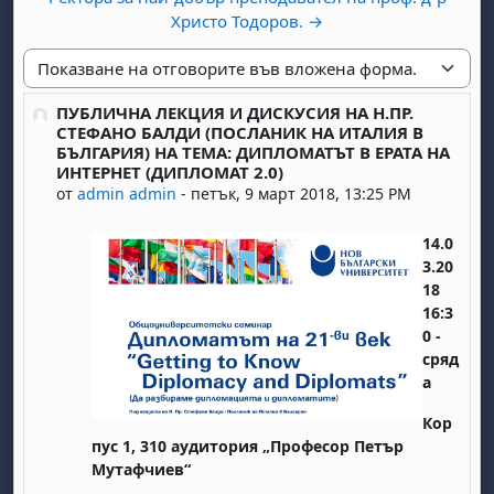
Христо Тодоров. →
Начин на показване
ПУБЛИЧНА ЛЕКЦИЯ И ДИСКУСИЯ НА Н.ПР.
Number of replies: 0
СТЕФАНО БАЛДИ (ПОСЛАНИК НА ИТАЛИЯ В
БЪЛГАРИЯ) НА ТЕМА: ДИПЛОМАТЪТ В ЕРАТА НА
ИНТЕРНЕТ (ДИПЛОМАТ 2.0)
от
admin admin
-
петък, 9 март 2018, 13:25 PM
14.0
3.20
18
16:3
0 -
сряд
а
Кор
пус 1, 310 аудитория „Професор Петър
Мутафчиев“