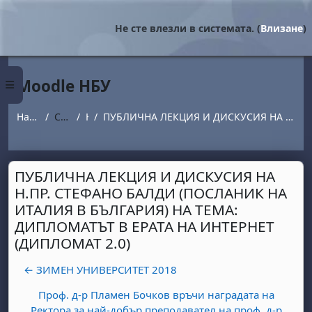
Прескочи на основното съдържание
Не сте влезли в системата. (
Влизане
)
Moodle НБУ
Страничен панел
Начална страница
Страници от сайта
Новини
ПУБЛИЧНА ЛЕКЦИЯ И ДИСКУСИЯ НА Н.ПР. СТЕФАНО БАЛДИ (ПОСЛАНИК НА ИТАЛИЯ В БЪЛГАРИЯ) НА ТЕМА: ДИПЛОМАТЪТ В ЕРАТА НА ИНТЕРНЕТ (ДИПЛОМАТ 2.0)
ПУБЛИЧНА ЛЕКЦИЯ И ДИСКУСИЯ НА
Н.ПР. СТЕФАНО БАЛДИ (ПОСЛАНИК НА
ИТАЛИЯ В БЪЛГАРИЯ) НА ТЕМА:
ДИПЛОМАТЪТ В ЕРАТА НА ИНТЕРНЕТ
(ДИПЛОМАТ 2.0)
← ЗИМЕН УНИВЕРСИТЕТ 2018
Проф. д-р Пламен Бочков връчи наградата на
Ректора за най-добър преподавател на проф. д-р