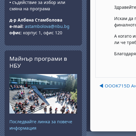
•
съдействие за избор или
Здравейте
смяна на програма
Искам да 
д-р Албена Стамболова
финалнот
e-mail
:
astambolova@nbu.bg
офис
: корпус 1, офис 120
А когато 
ли че тря
Прескочи Майнър програми в НБУ
Благодаря
Майнър програми в
НБУ
◀︎ OOOK715D Ан
Последвайте линка за повече
информация