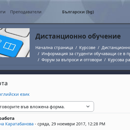
о съдържание
нти
Преподаватели
Български ‎(bg)‎
Дистанционно обучение
Начална страница
Курсове
Дистанционн
Информация за студенти обучаващи се в п
Форум за въпроси и отговори
Курсова р
ота
глийски език
е
работа
replies: 0
на Каратабанова
-
сряда, 29 ноември 2017, 12:28 PM