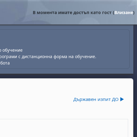
В момента имате достъп като гост (
Влизане
)
о обучение
рограми с дистанционна форма на обучение.
абота
Държавен изпит ДО ▶︎