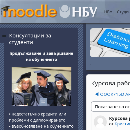
Прескочи на основнот
НБУ
Студе
Блокове
Прескочи Консултации за студенти
Консултации за
Страничен панел
студенти
продължаване и завършване
на обучението
Курсова раб
◀︎ OOOK715D Ан
Начин на показван
•
недостатъчно кредити или
Курсова 
Number of 
проблеми с дипломирането
от
Кристи
•
възобновяване на обучението