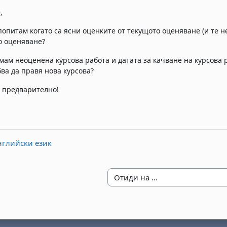
,
попитам когато са ясни оценките от текущото оценяване (и те не
о оценяване?
имам неоценена курсова работа и датата за качване на курсова 
бва да правя нова курсова?
 предварително!
глийски език
Отиди на ...