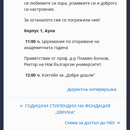
си любимите си хора, усмивките си и доброто
си настроение.
За останалото сме се погрижили ние!
Корпус 1, Аула
11:00 ч.
Церемония по откриване на
академичната година
бота, 1 август
я, неделя, 2 август
Приветствие от проф. д-р Пламен Бочков,
 6 август
 7 август
бота, 8 август
я, неделя, 9 август
Ректор на Нов български университет
ст
 13 август
 14 август
бота, 15 август
я, неделя, 16 август
12:00 ч.
Коктейл за „Добре дошли“
ст
 20 август
 21 август
бота, 22 август
я, неделя, 23 август
Директна хипервръзка
ст
 27 август
 28 август
бота, 29 август
я, неделя, 30 август
← ГОДИШНИ СТИПЕНДИИ НА ФОНДАЦИЯ
„ЕВРИКА“
Схема за достъп до НБУ →