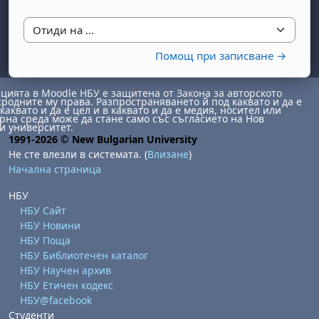
Отиди на ...
Помощ при записване →
ията в Moodle НБУ е защитена от Закона за авторското
сродните му права. Разпространяването й под каквато и да е
каквато и да е цел и в каквато и да е медия, носител или
на среда може да стане само със съгласието на Нов
и университет.
1991-2026 © New Bulgarian University
Не сте влезли в системата. (
Влизане
)
Начална страница
НБУ
НБУ Сайт
НБУ Новини
НБУ Поща
НБУ Библиотечен каталог
НБУ Научен архив
НБУ Етичен кодекс
НБУ@facebook
Студенти