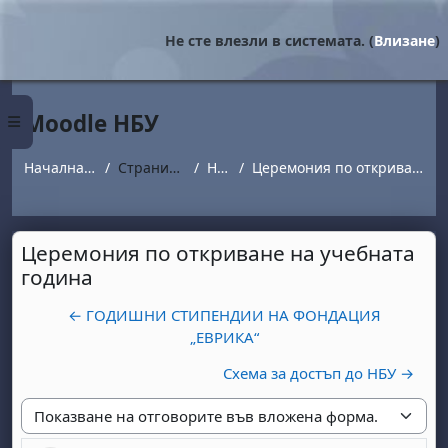
Прескочи на основното съдържание
Не сте влезли в системата. (
Влизане
)
Moodle НБУ
Страничен панел
Начална страница
Страници от сайта
Новини
Церемония по откриване на учебната година
Церемония по откриване на учебната
година
← ГОДИШНИ СТИПЕНДИИ НА ФОНДАЦИЯ
„ЕВРИКА“
Схема за достъп до НБУ →
Начин на показване