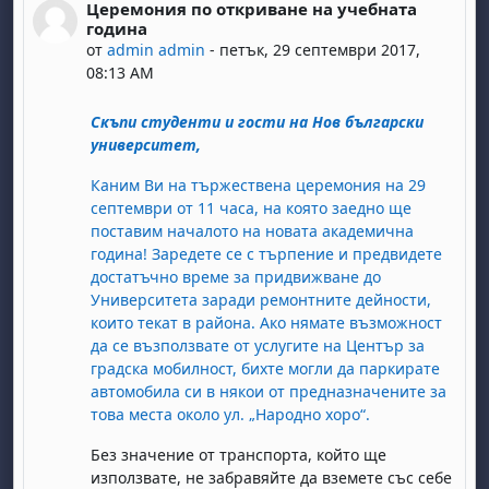
Церемония по откриване на учебната
Number of replies: 0
година
от
admin admin
-
петък, 29 септември 2017,
08:13 AM
Скъпи студенти и гости на Нов български
университет,
Каним Ви на тържествена церемония на 29
септември от 11 часа, на която заедно ще
поставим началото на новата академична
година! Заредете се с търпение и предвидете
достатъчно време за придвижване до
Университета заради ремонтните дейности,
които текат в района. Ако нямате възможност
да се възползвате от услугите на Център за
градска мобилност, бихте могли да паркирате
автомобила си в някои от предназначените за
това места около ул. „Народно хоро“.
Без значение от транспорта, който ще
използвате, не забравяйте да вземете със себе