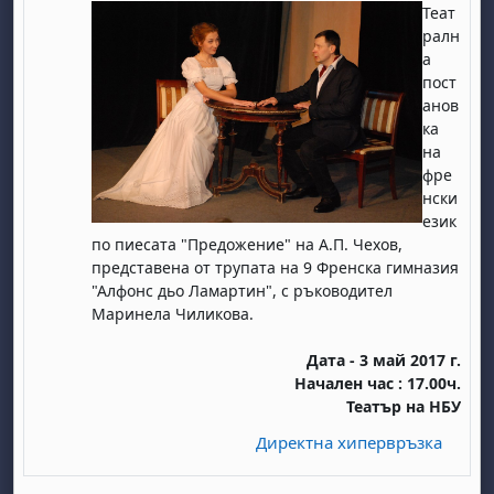
Теат
ралн
а
пост
анов
ка
на
фре
нски
език
по пиесата "Предожениe" на А.П. Чехов,
представена от трупата на 9 Френска гимназия
"Алфонс дьо Ламартин", с ръководител
Маринела Чиликова.
Дата - 3 май 2017 г.
Начален час : 17.00ч.
Театър на НБУ
Директна хипервръзка