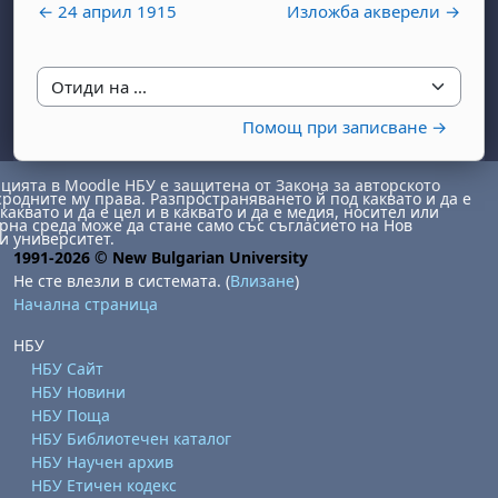
← 24 април 1915
Изложба акверели →
Отиди на ...
Помощ при записване →
ията в Moodle НБУ е защитена от Закона за авторското
бота, 1 август
я, неделя, 2 август
сродните му права. Разпространяването й под каквато и да е
каквато и да е цел и в каквато и да е медия, носител или
на среда може да стане само със съгласието на Нов
 6 август
 7 август
бота, 8 август
я, неделя, 9 август
и университет.
1991-2026 © New Bulgarian University
ст
 13 август
 14 август
бота, 15 август
я, неделя, 16 август
Не сте влезли в системата. (
Влизане
)
Начална страница
ст
 20 август
 21 август
бота, 22 август
я, неделя, 23 август
ст
 27 август
 28 август
бота, 29 август
я, неделя, 30 август
НБУ
НБУ Сайт
НБУ Новини
НБУ Поща
НБУ Библиотечен каталог
НБУ Научен архив
НБУ Етичен кодекс