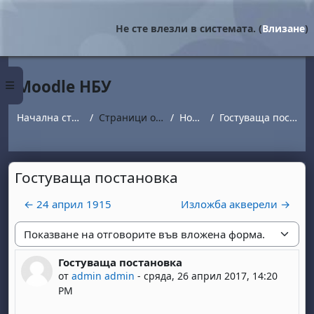
Прескочи на основното съдържание
Не сте влезли в системата. (
Влизане
)
Moodle НБУ
Страничен панел
Начална страница
Страници от сайта
Новини
Гостуваща постановка
Гостуваща постановка
← 24 април 1915
Изложба акверели →
Начин на показване
Гостуваща постановка
Number of replies: 0
от
admin admin
-
сряда, 26 април 2017, 14:20
PM