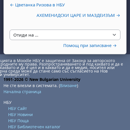
← Цветанка Ризова в НБУ
AХЕМЕНИДСКИ ЦАРЕ И МАЗДЕИЗЪМ →
Отиди на ...
Помощ при записване →
бота, 1 август
я, неделя, 2 август
ията в Moodle НБУ е защитена от Закона за авторското
 6 август
 7 август
бота, 8 август
я, неделя, 9 август
сродните му права. Разпространяването й под каквато и да е
каквато и да е цел и в каквато и да е медия, носител или
ст
 13 август
 14 август
бота, 15 август
я, неделя, 16 август
на среда може да стане само със съгласието на Нов
и университет.
1991-2026 © New Bulgarian University
ст
 20 август
 21 август
бота, 22 август
я, неделя, 23 август
Не сте влезли в системата. (
Влизане
)
ст
 27 август
 28 август
бота, 29 август
я, неделя, 30 август
Начална страница
НБУ
НБУ Сайт
НБУ Новини
НБУ Поща
НБУ Библиотечен каталог