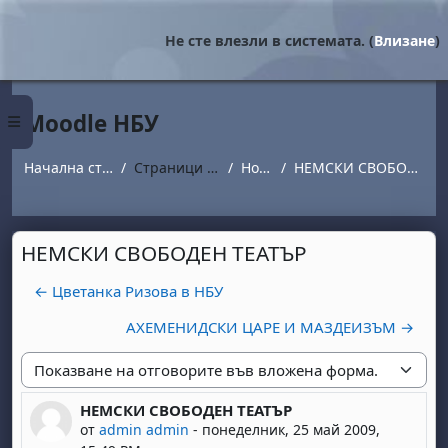
Прескочи на основното съдържание
Не сте влезли в системата. (
Влизане
)
Moodle НБУ
Страничен панел
Начална страница
Страници от сайта
Новини
НЕМСКИ СВОБОДЕН ТЕАТЪР
НЕМСКИ СВОБОДЕН ТЕАТЪР
← Цветанка Ризова в НБУ
AХЕМЕНИДСКИ ЦАРЕ И МАЗДЕИЗЪМ →
Начин на показване
НЕМСКИ СВОБОДЕН ТЕАТЪР
Number of replies: 0
от
admin admin
-
понеделник, 25 май 2009,