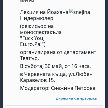
15:49 PM
Л
екция на Йоахана
Нидермюлер
(режисьор на
моноспектакъла
"Fuck You,
Eu.ro.Pa!")
организирана от департамент
Театър.
В събота, 30 май, от 16 часа,
в Червената къща, ул.Любен
Каравелов 15.
Модератор: Снежина Петрова
Директна хипервръзка