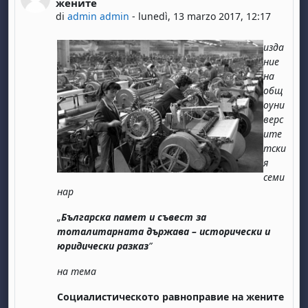
жените
di
admin admin
-
lunedì, 13 marzo 2017, 12:17
изда
ние
на
общ
оуни
верс
ите
тски
я
семи
нар
„
Българска памет и съвест за
тоталитарната държава – исторически и
юридически разказ
”
на тема
Социалистическото равноправие на жените