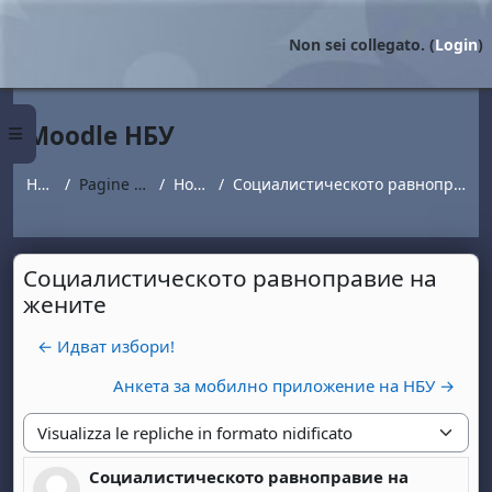
Vai al contenuto principale
Non sei collegato. (
Login
)
Moodle НБУ
Pannello laterale
Home
Pagine del sito
Новини
Социалистическото равноправие на жените
Социалистическото равноправие на
жените
← Идват избори!
Анкета за мобилно приложение на НБУ →
Modalità visualizzazione
Социалистическото равноправие на
Numero di risposte: 0