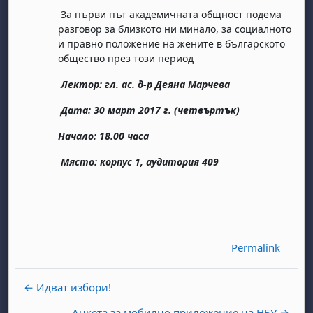
За първи път академичната общност подема
разговор за близкото ни минало, за социалното
и правно положение на жените в българското
общество през този период
Лектор:
гл. ас. д-р Деяна Марчева
Дата: 30 март 2017 г. (четвъртък)
Начало: 18.00 часа
abato 1 agosto
to, domenica 2 agosto
osto
agosto
dì 7 agosto
abato 8 agosto
to, domenica 9 agosto
Място: корпус 1, аудитория 409
gosto
 agosto
dì 14 agosto
abato 15 agosto
to, domenica 16 agosto
gosto
 agosto
dì 21 agosto
abato 22 agosto
to, domenica 23 agosto
gosto
 agosto
dì 28 agosto
abato 29 agosto
to, domenica 30 agosto
Permalink
← Идват избори!
Анкета за мобилно приложение на НБУ →