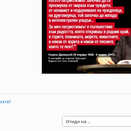
ихте?
Отиди на ...