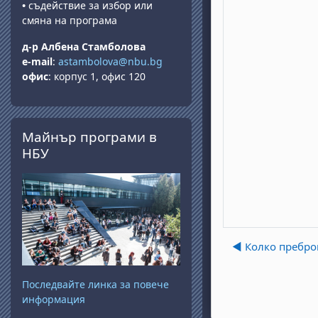
•
съдействие за избор или
смяна на програма
д-р Албена Стамболова
e-mail
:
astambolova@nbu.bg
офис
: корпус 1, офис 120
Прескочи Майнър програми в НБУ
Майнър програми в
НБУ
◀︎ Колко пребро
Последвайте линка за повече
информация