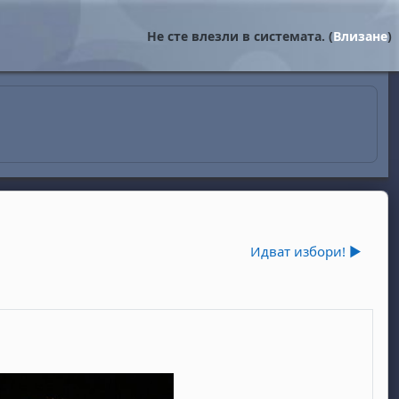
Не сте влезли в системата. (
Влизане
)
Идват избори! ▶︎