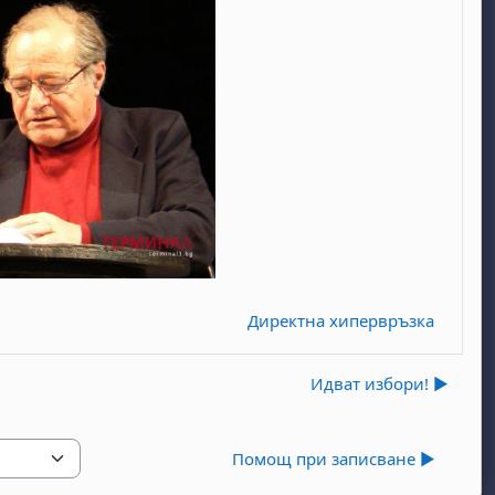
Директна хипервръзка
Идват избори! ▶︎
Помощ при записване ▶︎