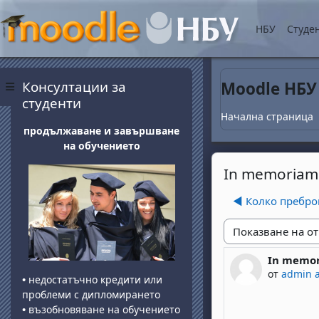
Прескочи на основнот
НБУ
Студе
Блокове
Прескочи Консултации за студенти
Консултации за
Moodle НБУ
Страничен панел
студенти
Начална страница
продължаване и завършване
на обучението
In memoriam
◀︎ Колко пребро
Начин на показван
In memo
Number of 
от
admin 
•
недостатъчно кредити или
проблеми с дипломирането
•
възобновяване на обучението