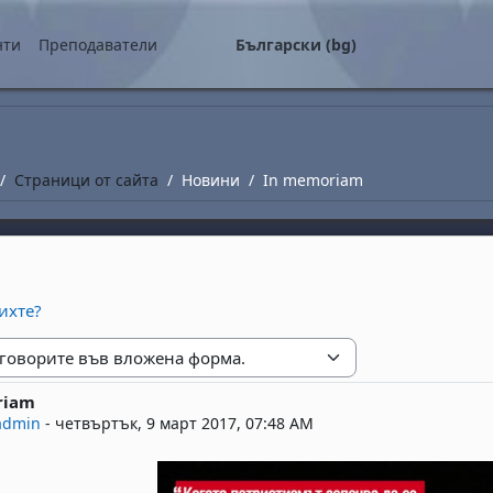
о съдържание
нти
Преподаватели
Български ‎(bg)‎
Страници от сайта
Новини
In memoriam
ихте?
е
riam
replies: 0
admin
-
четвъртък, 9 март 2017, 07:48 AM