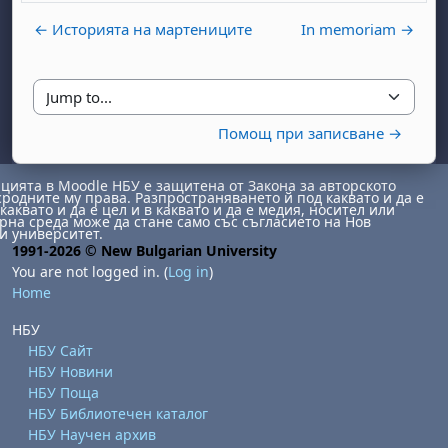
← Историята на мартениците
In memoriam →
Jump to...
Помощ при записване →
ията в Moodle НБУ е защитена от Закона за авторското
day, 1 August
unday, 2 August
сродните му права. Разпространяването й под каквато и да е
каквато и да е цел и в каквато и да е медия, носител или
на среда може да стане само със съгласието на Нов
st
gust
August
day, 8 August
unday, 9 August
и университет.
1991-2026 © New Bulgarian University
ust
ugust
 August
day, 15 August
Sunday, 16 August
You are not logged in. (
Log in
)
Home
ust
ugust
 August
day, 22 August
Sunday, 23 August
ust
ugust
 August
day, 29 August
Sunday, 30 August
НБУ
НБУ Сайт
НБУ Новини
НБУ Поща
НБУ Библиотечен каталог
НБУ Научен архив