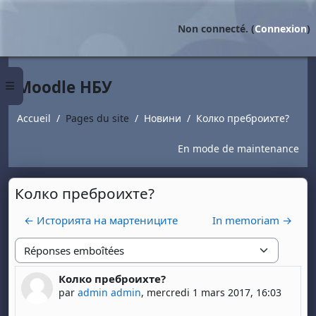
Passer au contenu principal
Non connecté. (
Connexion
)
Moodle НБУ
Panneau latéral
Accueil
Pages du site
Новини
Колко преброихте?
En mode de maintenance
Колко преброихте?
← Историята на мартениците
In memoriam →
Type d'affichage
Колко преброихте?
Nombre de réponses : 0
par
admin admin
,
mercredi 1 mars 2017, 16:03