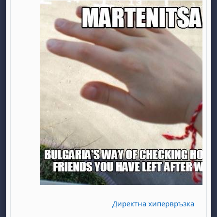
Директна хипервръзка