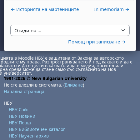
← Историята на мартениците
In memoriam →
Отиди на ...
Помощ при записване →
бота, 1 август
я, неделя, 2 август
ията в Moodle НБУ е защитена от Закона за авторското
сродните му права. Разпространяването й под каквато и да е
 6 август
 7 август
бота, 8 август
я, неделя, 9 август
каквато и да е цел и в каквато и да е медия, носител или
на среда може да стане само със съгласието на Нов
и университет.
ст
 13 август
 14 август
бота, 15 август
я, неделя, 16 август
1991-2026 © New Bulgarian University
Не сте влезли в системата. (
Влизане
)
ст
 20 август
 21 август
бота, 22 август
я, неделя, 23 август
Начална страница
ст
 27 август
 28 август
бота, 29 август
я, неделя, 30 август
НБУ
НБУ Сайт
НБУ Новини
НБУ Поща
НБУ Библиотечен каталог
НБУ Научен архив