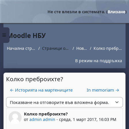
Прескочи на основното съдържание
Не сте влезли в системата. (
Влизане
)
Moodle НБУ
Страничен панел
Начална страница
Страници от сайта
Новини
Колко преброихте?
В режим на поддръжка
Колко преброихте?
← Историята на мартениците
In memoriam →
Начин на показване
Колко преброихте?
Number of replies: 0
от
admin admin
-
сряда, 1 март 2017, 16:03 PM