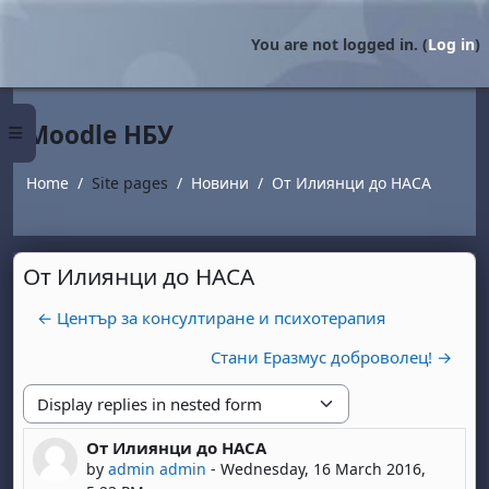
Skip to main content
You are not logged in. (
Log in
)
Moodle НБУ
Side panel
Home
Site pages
Новини
От Илиянци до НАСА
От Илиянци до НАСА
← Център за консултиране и психотерапия
Стани Еразмус доброволец! →
Display mode
От Илиянци до НАСА
Number of replies: 0
by
admin admin
-
Wednesday, 16 March 2016,