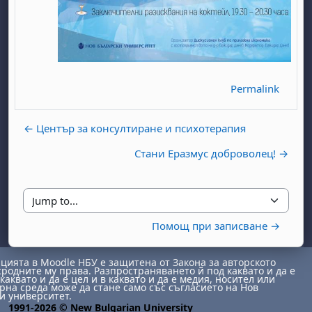
Permalink
← Център за консултиране и психотерапия
day, 1 August
unday, 2 August
Стани Еразмус доброволец! →
st
gust
August
day, 8 August
unday, 9 August
ust
ugust
 August
day, 15 August
Sunday, 16 August
ust
ugust
 August
day, 22 August
Sunday, 23 August
Jump to...
Помощ при записване →
ust
ugust
 August
day, 29 August
Sunday, 30 August
ията в Moodle НБУ е защитена от Закона за авторското
сродните му права. Разпространяването й под каквато и да е
каквато и да е цел и в каквато и да е медия, носител или
на среда може да стане само със съгласието на Нов
и университет.
1991-2026 © New Bulgarian University