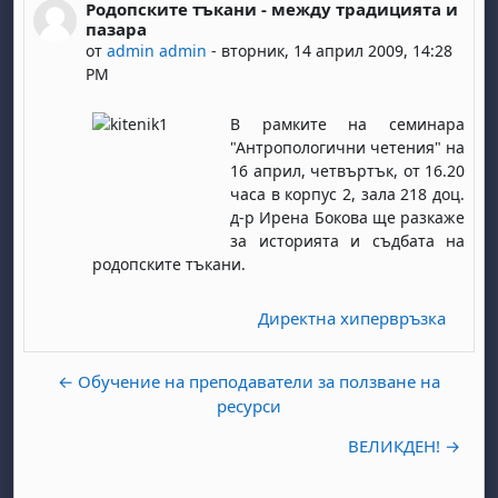
Родопските тъкани - между традицията и
Number of replies: 0
пазара
от
admin admin
-
вторник, 14 април 2009, 14:28
PM
В рамките на семинара
"Антропологични четения" на
16 април, четвъртък, от 16.20
часа в корпус 2, зала 218 доц.
д-р Ирена Бокова ще разкаже
за историята и съдбата на
родопските тъкани.
Директна хипервръзка
← Обучение на преподаватели за ползване на
ресурси
ВЕЛИКДЕН! →