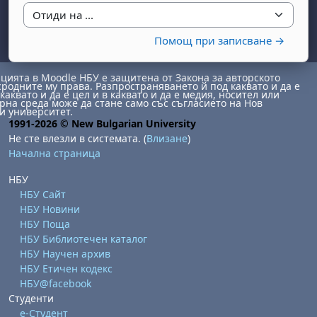
Отиди на ...
Помощ при записване →
ията в Moodle НБУ е защитена от Закона за авторското
сродните му права. Разпространяването й под каквато и да е
каквато и да е цел и в каквато и да е медия, носител или
на среда може да стане само със съгласието на Нов
и университет.
1991-2026 © New Bulgarian University
бота, 1 август
я, неделя, 2 август
Не сте влезли в системата. (
Влизане
)
 6 август
 7 август
бота, 8 август
я, неделя, 9 август
Начална страница
ст
 13 август
 14 август
бота, 15 август
я, неделя, 16 август
НБУ
НБУ Сайт
ст
 20 август
 21 август
бота, 22 август
я, неделя, 23 август
НБУ Новини
ст
 27 август
 28 август
бота, 29 август
я, неделя, 30 август
НБУ Поща
НБУ Библиотечен каталог
НБУ Научен архив
НБУ Етичен кодекс
НБУ@facebook
Студенти
е-Студент