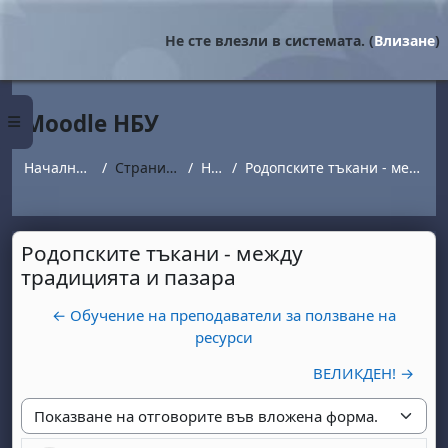
Прескочи на основното съдържание
Не сте влезли в системата. (
Влизане
)
Moodle НБУ
Страничен панел
Начална страница
Страници от сайта
Новини
Родопските тъкани - между традицията и пазара
Родопските тъкани - между
традицията и пазара
← Обучение на преподаватели за ползване на
ресурси
ВЕЛИКДЕН! →
Начин на показване