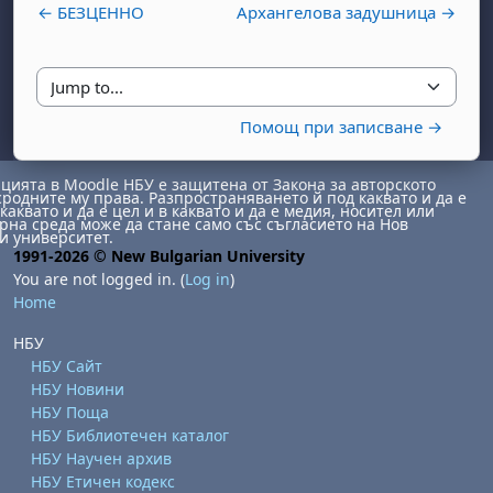
← БЕЗЦЕННО
Архангелова задушница →
Jump to...
Помощ при записване →
ията в Moodle НБУ е защитена от Закона за авторското
сродните му права. Разпространяването й под каквато и да е
каквато и да е цел и в каквато и да е медия, носител или
day, 1 August
unday, 2 August
на среда може да стане само със съгласието на Нов
и университет.
st
gust
August
day, 8 August
unday, 9 August
1991-2026 © New Bulgarian University
You are not logged in. (
Log in
)
ust
ugust
 August
day, 15 August
Sunday, 16 August
Home
ust
ugust
 August
day, 22 August
Sunday, 23 August
НБУ
ust
ugust
 August
day, 29 August
Sunday, 30 August
НБУ Сайт
НБУ Новини
НБУ Поща
НБУ Библиотечен каталог
НБУ Научен архив
НБУ Етичен кодекс