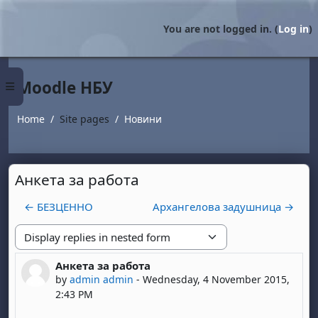
Skip to main content
You are not logged in. (
Log in
)
Moodle НБУ
Side panel
Home
Site pages
Новини
Анкета за работа
← БЕЗЦЕННО
Архангелова задушница →
Display mode
Анкета за работа
Number of replies: 0
by
admin admin
-
Wednesday, 4 November 2015,
2:43 PM