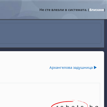
Не сте влезли в системата. (
Влизане
)
Архангелова задушница ▶︎