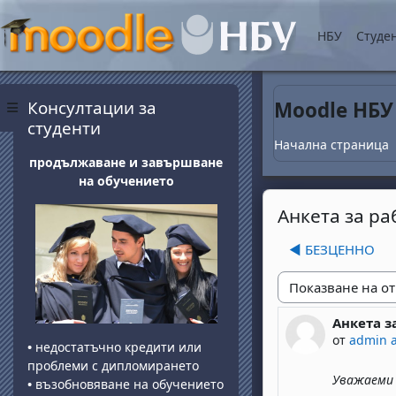
Прескочи на основнот
НБУ
Студе
Блокове
Прескочи Консултации за студенти
Консултации за
Moodle НБУ
Страничен панел
студенти
Начална страница
продължаване и завършване
на обучението
Анкета за ра
◀︎ БЕЗЦЕННО
Начин на показван
Анкета з
Number of 
от
admin 
•
недостатъчно кредити или
проблеми с дипломирането
Уважаеми
•
възобновяване на обучението