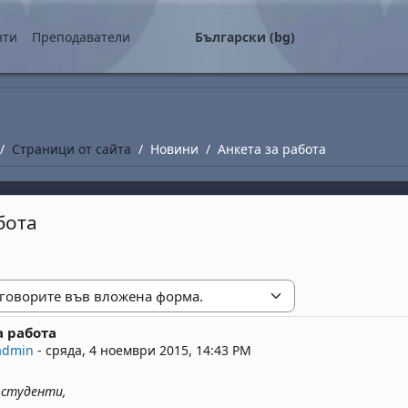
о съдържание
нти
Преподаватели
Български ‎(bg)‎
Страници от сайта
Новини
Анкета за работа
бота
е
а работа
replies: 0
admin
-
сряда, 4 ноември 2015, 14:43 PM
 студенти,