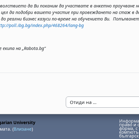
волствието да Ви поканим да участвате в анкетно проучване на
с цел да подобри вашето участие при провеждането на стаж в д
 до реални бизнес казуси по-време на обучението Ви. Попълване
ttp://poll.ibg.bg/index.php/468264/lang-bg
 екипа на „Rabota.bg“
Отиди на ...
Информац
arian University
право и 
форма, с 
мата. (
Влизане
)
компютър
българск