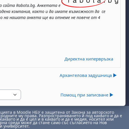
 сайта Rabota.bg. Анкетата е
адена компания, както и да имате възможност да се
то на нашата анкета ще ви отнеме не повече от 4
Директна хипервръзка
Архангелова задушница ▶︎
Помощ при записване ▶︎
ията в Moodle НБУ е защитена от Закона за авторското
сродните му права. Разпространяването й под каквато и да е
каквато и да е цел и в каквато и да е медия, носител или
на среда може да стане само със съгласието на Нов
и университет.