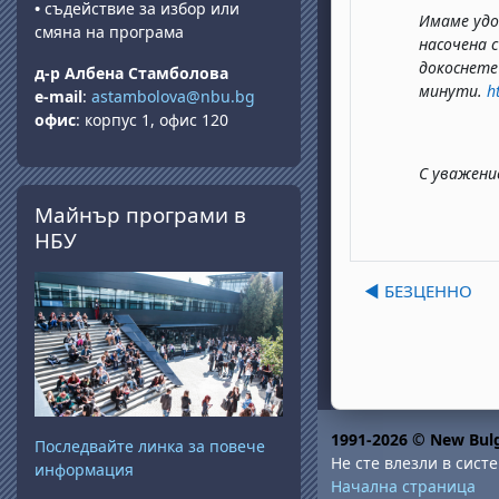
•
съдействие за избор или
Имаме удо
смяна на програма
насочена 
докоснете
д-р Албена Стамболова
минути.
h
e-mail
:
astambolova@nbu.bg
офис
: корпус 1, офис 120
С уважение
Прескочи Майнър програми в НБУ
Майнър програми в
НБУ
◀︎ БЕЗЦЕННО
1991-2026 © New Bulg
Последвайте линка за повече
Не сте влезли в систе
информация
Начална страница