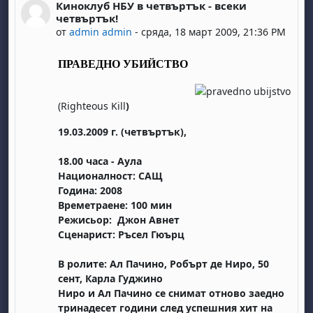
Киноклуб НБУ в четвъртък - всеки
Number of replies: 0
четвъртък!
от
admin admin
-
сряда, 18 март 2009, 21:36 PM
ПРАВЕДНО УБИЙСТВО
(Righteous Kill
)
19
.03.2009 г. (четвъртък),
18.00 часа - Аула
Националност:
САЩ
Година:
2008
Времетраене:
100 мин
Режисьор:
Джон Авнет
Сценарист:
Ръсел Гюърц
В ролите
:
Ал Пачино, Робърт де Ниро, 50
сент, Карла Гуджино
Ниро и Ал Пачино се снимат отново заедно
тринадесет години след успешния хит на