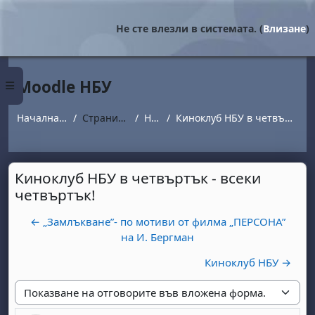
Прескочи на основното съдържание
Не сте влезли в системата. (
Влизане
)
Moodle НБУ
Страничен панел
Начална страница
Страници от сайта
Новини
Киноклуб НБУ в четвъртък - всеки четвъртък!
Киноклуб НБУ в четвъртък - всеки
четвъртък!
← „Замлъкване”- по мотиви от филма „ПЕРСОНА”
на И. Бергман
Киноклуб НБУ →
Начин на показване