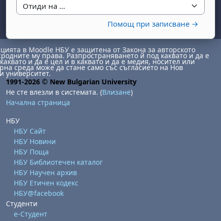
Отиди на ...
Помощ при записване →
ията в Moodle НБУ е защитена от Закона за авторското
сродните му права. Разпространяването й под каквато и да е
каквато и да е цел и в каквато и да е медия, носител или
на среда може да стане само със съгласието на Нов
и университет.
1991-2026 © New Bulgarian University
Не сте влезли в системата. (
Влизане
)
Начална страница
НБУ
НБУ Сайт
НБУ Новини
НБУ Поща
НБУ Библиотечен каталог
НБУ Научен архив
НБУ Етичен кодекс
НБУ@facebook
Студенти
е-Студент