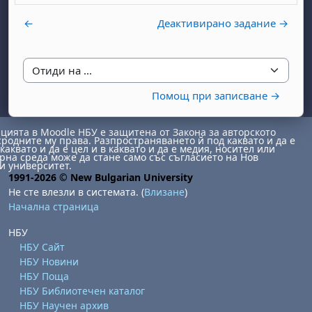
←
Деактивирано задание →
Отиди на ...
Помощ при записване →
бота, 1 август
я, неделя, 2 август
ията в Moodle НБУ е защитена от Закона за авторското
сродните му права. Разпространяването й под каквато и да е
 6 август
 7 август
бота, 8 август
я, неделя, 9 август
каквато и да е цел и в каквато и да е медия, носител или
на среда може да стане само със съгласието на Нов
и университет.
ст
 13 август
 14 август
бота, 15 август
я, неделя, 16 август
1991-2026 © New Bulgarian University
ст
 20 август
 21 август
бота, 22 август
я, неделя, 23 август
Не сте влезли в системата. (
Влизане
)
Начална страница
ст
 27 август
 28 август
бота, 29 август
я, неделя, 30 август
НБУ
НБУ Сайт
НБУ Новини
НБУ Поща
НБУ Библиотечен каталог
НБУ Научен архив