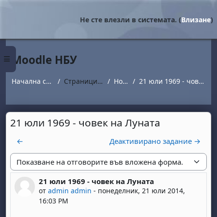
Прескочи на основното съдържание
Не сте влезли в системата. (
Влизане
)
Moodle НБУ
Страничен панел
Начална страница
Страници от сайта
Новини
21 юли 1969 - човек на Луната
21 юли 1969 - човек на Луната
←
Деактивирано задание →
Начин на показване
21 юли 1969 - човек на Луната
Number of replies: 0
от
admin admin
-
понеделник, 21 юли 2014,
16:03 PM