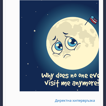
Директна хипервръзка