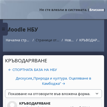
Прескочи на основното съдържание
Не сте влезли в системата. (
Влизане
)
Moodle НБУ
Страничен панел
Начална страница
Страници от сайта
Новини
КРЪВОДАРЯВАНЕ
КРЪВОДАРЯВАНЕ
← СПОРТНАТА БАЗА НА НБУ
Дискусия„Природа и култура. Оцеляване в
Камбоджа“ →
Начин на показване
КРЪВОДАРЯВАНЕ
Number of replies: 0