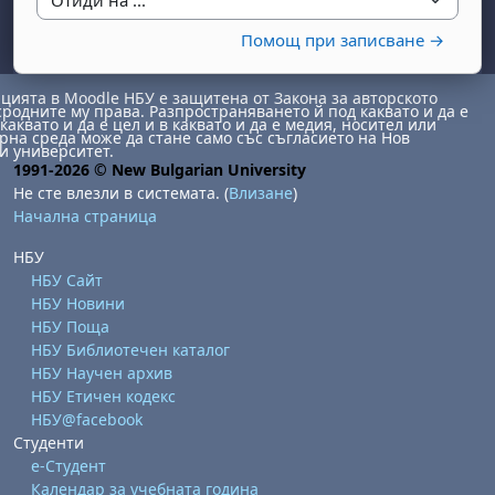
Отиди на ...
Помощ при записване →
ията в Moodle НБУ е защитена от Закона за авторското
сродните му права. Разпространяването й под каквато и да е
каквато и да е цел и в каквато и да е медия, носител или
на среда може да стане само със съгласието на Нов
и университет.
1991-2026 © New Bulgarian University
Не сте влезли в системата. (
Влизане
)
бота, 1 август
я, неделя, 2 август
Начална страница
 6 август
 7 август
бота, 8 август
я, неделя, 9 август
НБУ
ст
 13 август
 14 август
бота, 15 август
я, неделя, 16 август
НБУ Сайт
НБУ Новини
ст
 20 август
 21 август
бота, 22 август
я, неделя, 23 август
НБУ Поща
ст
 27 август
 28 август
бота, 29 август
я, неделя, 30 август
НБУ Библиотечен каталог
НБУ Научен архив
НБУ Етичен кодекс
НБУ@facebook
Студенти
е-Студент
Календар за учебната година