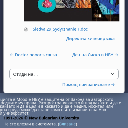
Sledva 29_Sydyrzhanie 1.doc
Директна хипервръзка
бота, 1 август
я, неделя, 2 август
← Doctor honoris causa
Ден на Сиско в НБУ →
 6 август
 7 август
бота, 8 август
я, неделя, 9 август
ст
 13 август
 14 август
бота, 15 август
я, неделя, 16 август
Отиди на ...
ст
 20 август
 21 август
бота, 22 август
я, неделя, 23 август
Помощ при записване →
ст
 27 август
 28 август
бота, 29 август
я, неделя, 30 август
ията в Moodle НБУ е защитена от Закона за авторското
сродните му права. Разпространяването й под каквато и да е
каквато и да е цел и в каквато и да е медия, носител или
на среда може да стане само със съгласието на Нов
и университет.
1991-2026 © New Bulgarian University
Не сте влезли в системата. (
Влизане
)