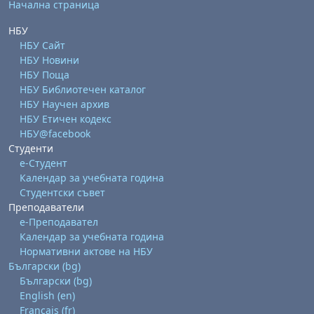
Начална страница
НБУ
НБУ Сайт
НБУ Новини
НБУ Поща
НБУ Библиотечен каталог
НБУ Научен архив
НБУ Етичен кодекс
НБУ@facebook
Студенти
е-Студент
Календар за учебната година
Студентски съвет
Преподаватели
е-Преподавател
Календар за учебната година
Нормативни актове на НБУ
Български ‎(bg)‎
Български ‎(bg)‎
English ‎(en)‎
Français ‎(fr)‎