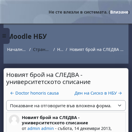
Прескочи на основното съдържание
Не сте влезли в системата. (
Влизане
)
Moodle НБУ
Страничен панел
Начална страница
Страници от сайта
Новини
Новият брой на СЛЕДВА - университетското списание
Новият брой на СЛЕДВА -
университетското списание
← Doctor honoris causa
Ден на Сиско в НБУ →
Начин на показване
Новият брой на СЛЕДВА -
Number of replies: 0
университетското списание
от
admin admin
-
събота, 14 декември 2013,