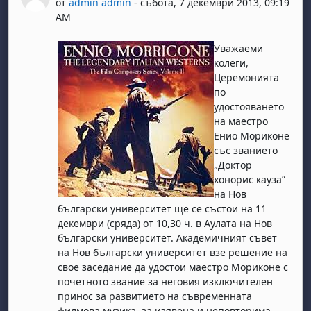
от
admin admin
-
събота, 7 декември 2013, 09:19
AM
Уважаеми
колеги,
Церемонията
по
удостояването
на маестро
Енио Мориконе
със званието
„Доктор
хонорис кауза”
на Нов
български университет ще се състои на 11
декември (сряда) от 10,30 ч. в Аулата на Нов
български университет. Академичният съвет
на Нов български университет взе решение на
свое заседание да удостои маестро Мориконе с
почетното звание за неговия изключителен
принос за развитието на съвременната
филмова музика, за изявена и неповторима