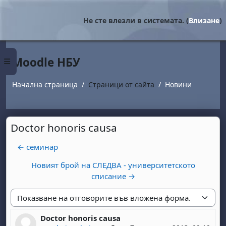
Прескочи на основното съдържание
Не сте влезли в системата. (
Влизане
)
Moodle НБУ
Страничен панел
Начална страница
Страници от сайта
Новини
Doctor honoris causa
← семинар
Новият брой на СЛЕДВА - университетското
списание →
Начин на показване
Doctor honoris causa
Number of replies: 0