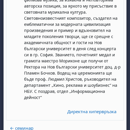
авторска позиция, за яркото му присъствие в
световната музикална култура.
Световноизвестният композитор, създател на
емблематични за модерната цивилизация
произведения и пример и вдъхновител на
младите поколения творци, ще се срещне с
академичната общност и гости на Нов
български университет в деня след концерта
бота, 1 август
я, неделя, 2 август
си в гр. София. Званието, почетният медал и
 6 август
 7 август
бота, 8 август
я, неделя, 9 август
грамота маестро Мориконе ще получи от
Ректора на Нов български университет доц. д-р
ст
 13 август
 14 август
бота, 15 август
я, неделя, 16 август
Пламен Бочков. Водещ на церемонията ще
бъде проф. Людмил Христов, ръководител на
ст
 20 август
 21 август
бота, 22 август
я, неделя, 23 август
департамент „Кино, реклама и шоубизнес“ на
ст
 27 август
 28 август
бота, 29 август
я, неделя, 30 август
НБУ. С поздрав, отдел „Информационна
дейност“
Директна хипервръзка
← семинар