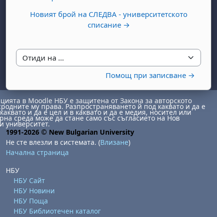
Новият брой на СЛЕДВА - университетското
списание →
Отиди на ...
Помощ при записване →
ията в Moodle НБУ е защитена от Закона за авторското
сродните му права. Разпространяването й под каквато и да е
каквато и да е цел и в каквато и да е медия, носител или
на среда може да стане само със съгласието на Нов
и университет.
1991-2026 © New Bulgarian University
Не сте влезли в системата. (
Влизане
)
Начална страница
НБУ
НБУ Сайт
НБУ Новини
НБУ Поща
НБУ Библиотечен каталог