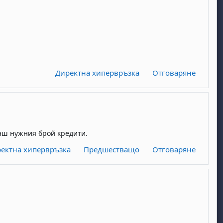
Директна хипервръзка
Отговаряне
имаш нужния брой кредити.
ектна хипервръзка
Предшестващо
Отговаряне