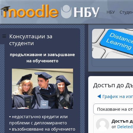
Прескочи на основнот
НБУ
Студе
Блокове
Прескочи Консултации за студенти
Консултации за
Страничен панел
студенти
продължаване и завършване
на обучението
Достъп до Д
◀︎ График на из
Начин на показван
•
недостатъчно кредити или
Достъп 
Number of 
проблеми с дипломирането
от
Deleted
•
възобновяване на обучението