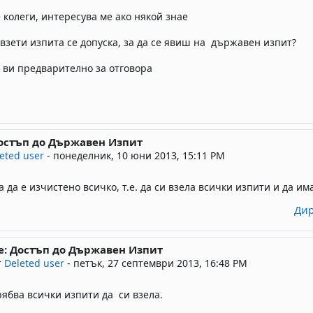
 колеги, интересува ме ако някой знае
евзети изпита се допуска, за да се явиш на държавен изпит?
 ви предварително за отговора
Достъп до Държавен Изпит
ly to Deleted user
eted user
-
понеделник, 10 юни 2013, 15:11 PM
а да е изчистено всичко, т.е. да си взела всички изпити и да 
Дир
e: Достъп до Държавен Изпит
 reply to Deleted user
т
Deleted user
-
петък, 27 септември 2013, 16:48 PM
рябва всички изпити да си взела.