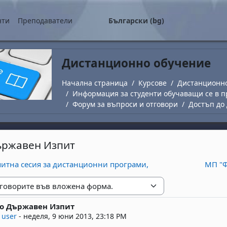
о съдържание
нти
Преподаватели
Български ‎(bg)‎
Дистанционно обучение
Начална страница
Курсове
Дистанционн
Информация за студенти обучаващи се в п
Форум за въпроси и отговори
Достъп до
ържавен Изпит
питна сесия за дистанционни програми,
МП "Ф
е
до Държавен Изпит
replies: 2
 user
-
неделя, 9 юни 2013, 23:18 PM