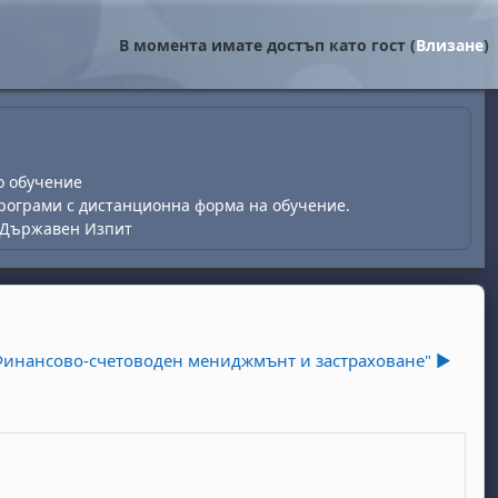
В момента имате достъп като гост (
Влизане
)
о обучение
рограми с дистанционна форма на обучение.
 Държавен Изпит
инансово-счетоводен мениджмънт и застраховане" ▶︎