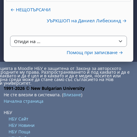
← НЕЩОТЪРСАЧИ
УЪРКШОП на Даниел Либескинд →
Отиди на ...
Помощ при записване →
бота, 1 август
я, неделя, 2 август
 6 август
 7 август
бота, 8 август
я, неделя, 9 август
ията в Moodle НБУ е защитена от Закона за авторското
сродните му права. Разпространяването й под каквато и да е
ст
 13 август
 14 август
бота, 15 август
я, неделя, 16 август
каквато и да е цел и в каквато и да е медия, носител или
на среда може да стане само със съгласието на Нов
и университет.
ст
 20 август
 21 август
бота, 22 август
я, неделя, 23 август
1991-2026 © New Bulgarian University
ст
 27 август
 28 август
бота, 29 август
я, неделя, 30 август
Не сте влезли в системата. (
Влизане
)
Начална страница
НБУ
НБУ Сайт
НБУ Новини
НБУ Поща