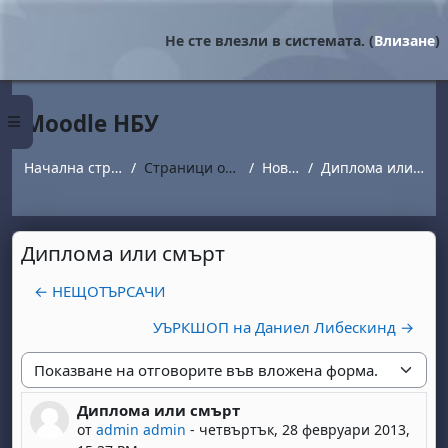
Прескочи на основното съдържание
Не сте влезли в системата. (
Влизане
)
Moodle НБУ
Страничен панел
Начална страница
Страници от сайта
Новини
Диплома или смърт
Диплома или смърт
← НЕЩОТЪРСАЧИ
УЪРКШОП на Даниел Либескинд →
Начин на показване
Диплома или смърт
Number of replies: 0
от
admin admin
-
четвъртък, 28 февруари 2013,