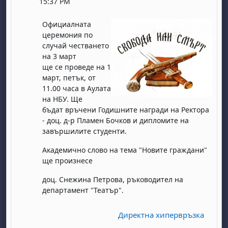
15:37 PM
Официалната
церемония по
случай честването
на 3 март
ще се проведе на 1
март, петък, от
11.00 чaса в Аулата
на НБУ. Ще
бъдат
връчени Годишните награди на Ректора
- доц. д-р Пламен Бочков и
дипломите на
завършилите студенти.
Академично слово на тема "Новите граждани"
ще произнесе
доц. Снежина
Петрова, ръководител на
департамент "Театър".
Директна хипервръзка