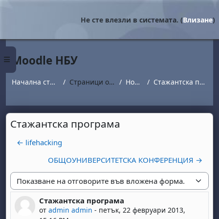
Прескочи на основното съдържание
Не сте влезли в системата. (
Влизане
)
Moodle НБУ
Страничен панел
Начална страница
Страници от сайта
Новини
Стажантска програма
Стажантска програма
← lifehacking
ОБЩОУНИВЕРСИТЕТСКА КОНФЕРЕНЦИЯ →
Начин на показване
Стажантска програма
Number of replies: 0
от
admin admin
-
петък, 22 февруари 2013,