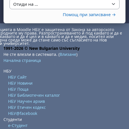
Отиди на ...
Помощ при записване →
ията в Moodle НБУ е защитена от Закона за авторското
сродните му права. Разпространяването й под каквато и да е
каквато и да е цел и в каквато и да е медия, носител или
на среда може да стане само със съгласието на Нов
и университет.
1991-2026 © New Bulgarian University
бота, 1 август
я, неделя, 2 август
Не сте влезли в системата. (
Влизане
)
 6 август
 7 август
бота, 8 август
я, неделя, 9 август
Начална страница
ст
 13 август
 14 август
бота, 15 август
я, неделя, 16 август
НБУ
НБУ Сайт
ст
 20 август
 21 август
бота, 22 август
я, неделя, 23 август
НБУ Новини
ст
 27 август
 28 август
бота, 29 август
я, неделя, 30 август
НБУ Поща
НБУ Библиотечен каталог
НБУ Научен архив
НБУ Етичен кодекс
НБУ@facebook
Студенти
е-Студент