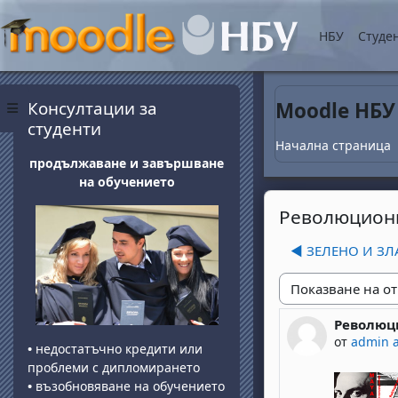
Прескочи на основнот
НБУ
Студе
Блокове
Прескочи Консултации за студенти
Консултации за
Moodle НБУ
Страничен панел
студенти
Начална страница
продължаване и завършване
на обучението
Революционн
◀︎ ЗЕЛЕНО И З
Начин на показван
Революц
Number of 
от
admin 
•
недостатъчно кредити или
проблеми с дипломирането
•
възобновяване на обучението