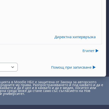
Директна хипервръзка
Египет ▶︎
Помощ при записване ▶︎
ията в Moodle НБУ е защитена от Закона за авторското
сродните му права. Разпространяването й под каквато и да е
каквато и да е цел и в каквато и да е медия, носител или
на среда може да стане само със съгласието на Нов
и университет.