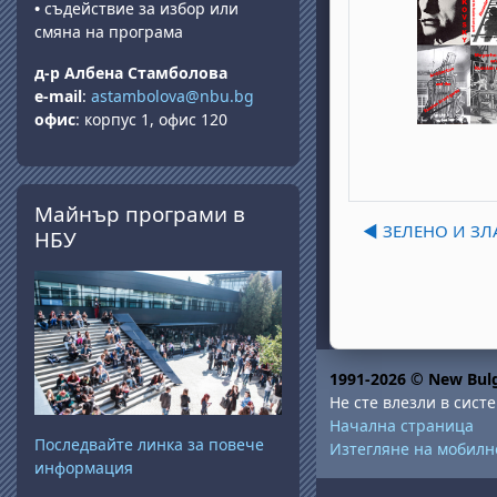
•
съдействие за избор или
смяна на програма
д-р Албена Стамболова
e-mail
:
astambolova@nbu.bg
офис
: корпус 1, офис 120
Прескочи Майнър програми в НБУ
Майнър програми в
◀︎ ЗЕЛЕНО И З
НБУ
1991-2026 © New Bulg
Не сте влезли в систе
Начална страница
Последвайте линка за повече
Изтегляне на мобил
информация