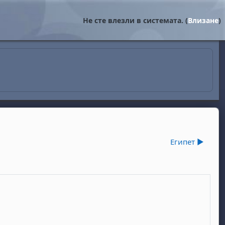
Не сте влезли в системата. (
Влизане
)
Египет ▶︎