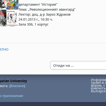
департамент “История”
Тема: „Революционният авангард“
Лектор: доц. д-р Зарко Ждраков
24.01.2013 г., 16:30 ч.
Зала 306, 1 корпус
ЛАТНО
Отиди на ...
Информац
arian University
право и 
форма, с 
мата. (
Влизане
)
компютър
българск
но приложение