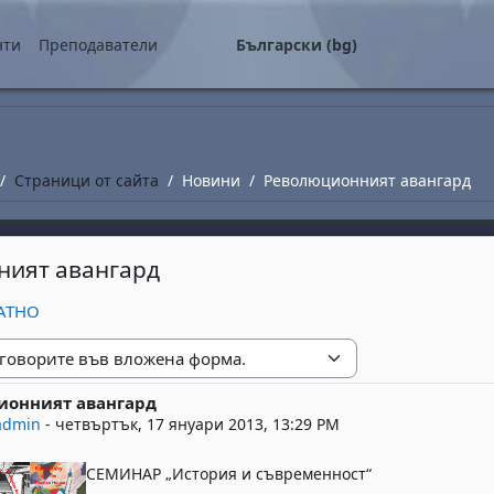
о съдържание
нти
Преподаватели
Български ‎(bg)‎
Страници от сайта
Новини
Революционният авангард
ият авангард
ЛАТНО
е
ионният авангард
replies: 0
admin
-
четвъртък, 17 януари 2013, 13:29 PM
СЕМИНАР „История и съвременност“