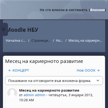
Прескочи на основното съдържание
Не сте влезли в системата. (
Влизане
)
Moodle НБУ
Страничен панел
Начална страница
Страници от сайта
Новини
Месец на кариерното развитие
Месец на кариерното развитие
← КОНЦЕРТ
Нов ОООК →
Начин на показване
Месец на кариерното развитие
Number of replies: 0
от
admin admin
-
четвъртък, 3 януари 2013,
10:28 AM