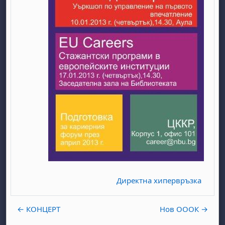
бота, 1 август
я, неделя, 2 август
 6 август
 7 август
бота, 8 август
я, неделя, 9 август
ст
 13 август
 14 август
бота, 15 август
я, неделя, 16 август
ст
 20 август
 21 август
бота, 22 август
я, неделя, 23 август
ст
 27 август
 28 август
бота, 29 август
я, неделя, 30 август
Директна хипервръзка
← КОНЦЕРТ
Нов ОООК →