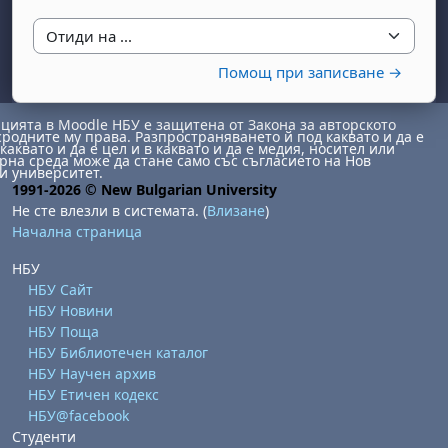
Отиди на ...
Помощ при записване →
ията в Moodle НБУ е защитена от Закона за авторското
сродните му права. Разпространяването й под каквато и да е
каквато и да е цел и в каквато и да е медия, носител или
на среда може да стане само със съгласието на Нов
и университет.
1991-2026 © New Bulgarian University
Не сте влезли в системата. (
Влизане
)
Начална страница
НБУ
НБУ Сайт
НБУ Новини
НБУ Поща
НБУ Библиотечен каталог
НБУ Научен архив
НБУ Етичен кодекс
НБУ@facebook
Студенти