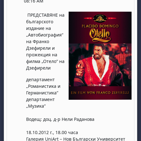
08:16 AM
ПРЕДСТАВЯНЕ на
българското
издание на
„Автобиография“
на Франко
Дзефирели и
прожекция на
филма „Отело“ на
Дзефирели
департамент
„Романистика и
Германистика“
департамент
„Музика“
Водещ: доц. д-р Нели Раданова
18.10.2012 г., 18.00 часа
Галерия UniArt – Нов Български Университет