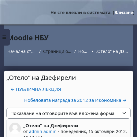
Прескочи на основното съдържание
Не сте влезли в системата. (
Влизане
)
Moodle НБУ
Страничен панел
Начална страница
Страници от сайта
Новини
„Отело“ на Дзефирели
„Отело“ на Дзефирели
← ПУБЛИЧНА ЛЕКЦИЯ
Нобеловата награда за 2012 за Икономика →
Начин на показване
„Отело“ на Дзефирели
Number of replies: 0
от
admin admin
-
понеделник, 15 октомври 2012,