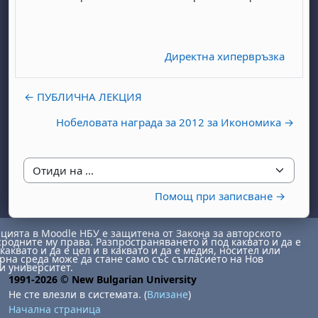
Директна хипервръзка
← ПУБЛИЧНА ЛЕКЦИЯ
Нобеловата награда за 2012 за Икономика →
бота, 1 август
я, неделя, 2 август
 6 август
 7 август
бота, 8 август
я, неделя, 9 август
ст
 13 август
 14 август
бота, 15 август
я, неделя, 16 август
Отиди на ...
ст
 20 август
 21 август
бота, 22 август
я, неделя, 23 август
Помощ при записване →
ст
 27 август
 28 август
бота, 29 август
я, неделя, 30 август
ията в Moodle НБУ е защитена от Закона за авторското
сродните му права. Разпространяването й под каквато и да е
каквато и да е цел и в каквато и да е медия, носител или
на среда може да стане само със съгласието на Нов
и университет.
1991-2026 © New Bulgarian University
Не сте влезли в системата. (
Влизане
)
Начална страница