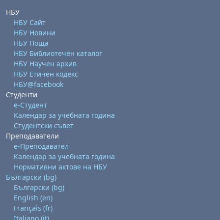
НБУ
НБУ Сайт
НБУ Новини
НБУ Поща
НБУ Библиотечен каталог
НБУ Научен архив
НБУ Етичен кодекс
НБУ@facebook
Студенти
е-Студент
Календар за учебната година
Студентски съвет
Преподаватели
е-Преподавател
Календар за учебната година
Нормативни актове на НБУ
Български ‎(bg)‎
Български ‎(bg)‎
English ‎(en)‎
Français ‎(fr)‎
Italiano ‎(it)‎