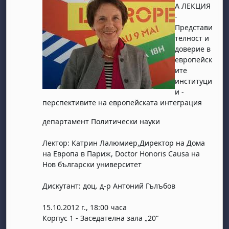
А ЛЕКЦИЯ
-
Представи
телност и
доверие в
европейск
ите
институци
и -
перспективите на европейската интеграция
департамент Политически науки
Лектор: Катрин Лалюмиер,Директор на Дома
на Европа в Париж, Doctor Honoris Causa на
Нов български университет
Дискутант: доц. д-р Антоний Гълъбов
15.10.2012 г., 18:00 часа
Корпус 1 - Заседателна зала „20“