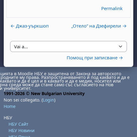
Permalink
← Джаз-уъркшоп
„Отело“ на Дзефирели →
Vai a...
Помощ при записване →
abato 1 agosto
to, domenica 2 agosto
osto
agosto
dì 7 agosto
abato 8 agosto
to, domenica 9 agosto
ията в Moodle НБУ е защитена от Закона за авторското
сродните му права. Разпространяването й под каквато и да е
gosto
 agosto
dì 14 agosto
abato 15 agosto
to, domenica 16 agosto
каквато и да е цел и в каквато и да е медия, носител или
на среда може да стане само със съгласието на Нов
и университет.
gosto
 agosto
dì 21 agosto
abato 22 agosto
to, domenica 23 agosto
1991-2026 © New Bulgarian University
Non sei collegato. (
Login
)
gosto
 agosto
dì 28 agosto
abato 29 agosto
to, domenica 30 agosto
Home
НБУ
НБУ Сайт
НБУ Новини
НБУ Поща