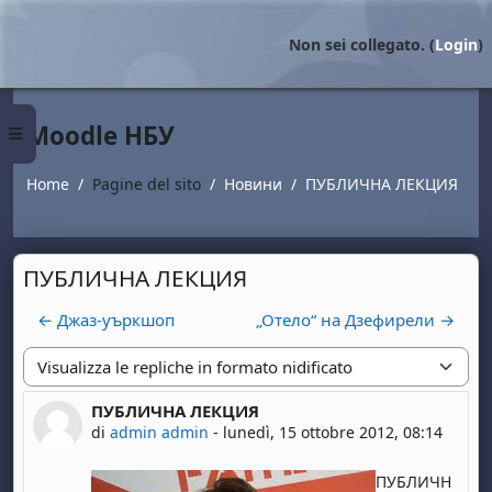
Vai al contenuto principale
Non sei collegato. (
Login
)
Moodle НБУ
Pannello laterale
Home
Pagine del sito
Новини
ПУБЛИЧНА ЛЕКЦИЯ
ПУБЛИЧНА ЛЕКЦИЯ
← Джаз-уъркшоп
„Отело“ на Дзефирели →
Modalità visualizzazione
ПУБЛИЧНА ЛЕКЦИЯ
Numero di risposte: 0
di
admin admin
-
lunedì, 15 ottobre 2012, 08:14
ПУБЛИЧН