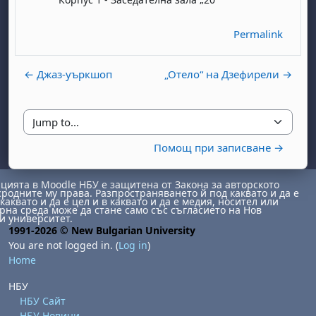
Permalink
← Джаз-уъркшоп
„Отело“ на Дзефирели →
Jump to...
day, 1 August
unday, 2 August
Помощ при записване →
st
gust
August
day, 8 August
unday, 9 August
ията в Moodle НБУ е защитена от Закона за авторското
ust
ugust
 August
day, 15 August
Sunday, 16 August
сродните му права. Разпространяването й под каквато и да е
каквато и да е цел и в каквато и да е медия, носител или
ust
ugust
 August
day, 22 August
Sunday, 23 August
на среда може да стане само със съгласието на Нов
и университет.
1991-2026 © New Bulgarian University
ust
ugust
 August
day, 29 August
Sunday, 30 August
You are not logged in. (
Log in
)
Home
НБУ
НБУ Сайт
НБУ Новини