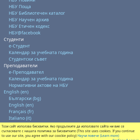
НБУ Поща
НБУ Библиотечен каталог
НБУ Научен архив
НБУ Етичен кодекс
НБУ@facebook
Студенти
е-Студент
Календар за учебната година
Студентски съвет
Преподаватели
е-Преподавател
Календар за учебната година
Нормативни актове на НБУ
English ‎(en)‎
Български ‎(bg)‎
English ‎(en)‎
Français ‎(fr)‎
Italiano ‎(it)‎
Този сайт използва бисквитки. Ако продължите да използвате сайта ни вие се
Get the mobile app
съгласявате с нашата политика за бисквитките (This site uses cookies. If you continue
Switch to the standard theme
to use our site, you agree with our coockie policy)
Научи повече (Learn more)