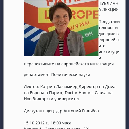
ПУБЛИЧН
А ЛЕКЦИЯ
-
Представи
телност и
доверие в
европейск
ите
институци
и -
перспективите на европейската интеграция
департамент Политически науки
Лектор: Катрин Лалюмиер,Директор на Дома
на Европа в Париж, Doctor Honoris Causa на
Нов български университет
Дискутант: доц. д-р Антоний Гълъбов
15.10.2012 г., 18:00 часа
Корпус 1 - Заседателна зала „20“