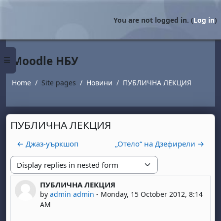
Skip to main content
You are not logged in. (
Log in
)
Moodle НБУ
Side panel
Home
Site pages
Новини
ПУБЛИЧНА ЛЕКЦИЯ
ПУБЛИЧНА ЛЕКЦИЯ
← Джаз-уъркшоп
„Отело“ на Дзефирели →
Display mode
ПУБЛИЧНА ЛЕКЦИЯ
Number of replies: 0
by
admin admin
-
Monday, 15 October 2012, 8:14
AM