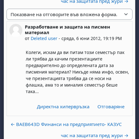
час на защитата пред жури →
Начин на показване
Разработване и защита на писмен
Number of replies: 0
материал
от
Deleted user
-
сряда, 6 юни 2012, 19:19 PM
Колеги, искам да ви питам този семестър пак
ли трябва да качим презентациите
предварително до определената дата за
писмения материал? Никъде няма инфо, освен,
че презентацията трябва да се носи на
флашка, ама то и миналия семестър беше
така...
Директна хипервръзка
Отговаряне
← BAEB643D Финанси на предприятието- КАЗУС
час на защитата пред жури →