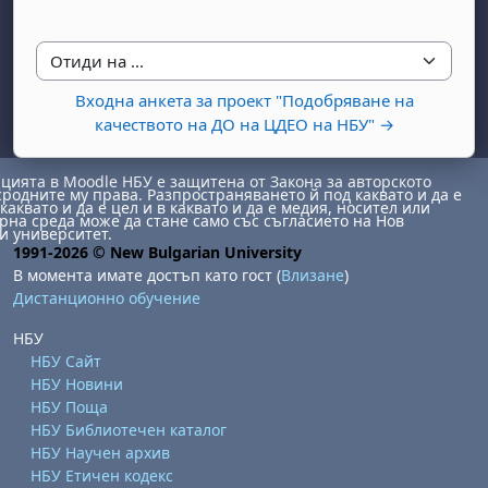
Отиди на ...
Входна анкета за проект "Подобряване на
качеството на ДО на ЦДЕО на НБУ" →
ията в Moodle НБУ е защитена от Закона за авторското
бота, 1 август
я, неделя, 2 август
сродните му права. Разпространяването й под каквато и да е
каквато и да е цел и в каквато и да е медия, носител или
на среда може да стане само със съгласието на Нов
 6 август
 7 август
бота, 8 август
я, неделя, 9 август
и университет.
1991-2026 © New Bulgarian University
ст
 13 август
 14 август
бота, 15 август
я, неделя, 16 август
В момента имате достъп като гост (
Влизане
)
Дистанционно обучение
ст
 20 август
 21 август
бота, 22 август
я, неделя, 23 август
ст
 27 август
 28 август
бота, 29 август
я, неделя, 30 август
НБУ
НБУ Сайт
НБУ Новини
НБУ Поща
НБУ Библиотечен каталог
НБУ Научен архив
НБУ Етичен кодекс