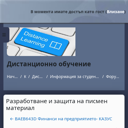
Прескочи на основното съдържание
В момента имате достъп като гост (
Влизане
)
Страничен панел
Дистанционно обучение
Начална страница
Курсове
Дистанционно обучение
Информация за студенти обучаващи се в програми с дистанционна форма на обучение.
Форум за въпроси и отговори
Разработване и защита на писмен
материал
← BAEB643D Финанси на предприятието- КАЗУС