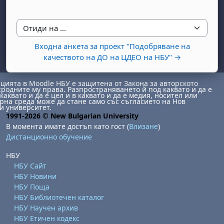
Отиди на ...
Входна анкета за проект "Подобряване на
качеството на ДО на ЦДЕО на НБУ" →
ията в Moodle НБУ е защитена от Закона за авторското
бота, 1 август
я, неделя, 2 август
сродните му права. Разпространяването й под каквато и да е
каквато и да е цел и в каквато и да е медия, носител или
на среда може да стане само със съгласието на Нов
 6 август
 7 август
бота, 8 август
я, неделя, 9 август
и университет.
1991-2026 © New Bulgarian University
ст
 13 август
 14 август
бота, 15 август
я, неделя, 16 август
В момента имате достъп като гост (
Влизане
)
Дистанционно обучение
ст
 20 август
 21 август
бота, 22 август
я, неделя, 23 август
ст
 27 август
 28 август
бота, 29 август
я, неделя, 30 август
НБУ
НБУ Сайт
НБУ Новини
НБУ Поща
НБУ Библиотечен каталог
НБУ Научен архив
НБУ Етичен кодекс