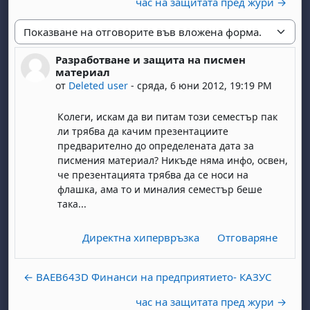
час на защитата пред жури →
Начин на показване
Разработване и защита на писмен
Number of replies: 0
материал
от
Deleted user
-
сряда, 6 юни 2012, 19:19 PM
Колеги, искам да ви питам този семестър пак
ли трябва да качим презентациите
предварително до определената дата за
писмения материал? Никъде няма инфо, освен,
че презентацията трябва да се носи на
флашка, ама то и миналия семестър беше
така...
Директна хипервръзка
Отговаряне
← BAEB643D Финанси на предприятието- КАЗУС
час на защитата пред жури →