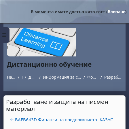
Прескочи на основното съдържание
В момента имате достъп като гост (
Влизане
)
Страничен панел
Дистанционно обучение
Начална страница
Курсове
Дистанционно обучение
Информация за студенти обучаващи се в програми с дистанционна форма на обучение.
Форум за въпроси и отговори
Разработване и защита на писмен материал
Разработване и защита на писмен
материал
← BAEB643D Финанси на предприятието- КАЗУС