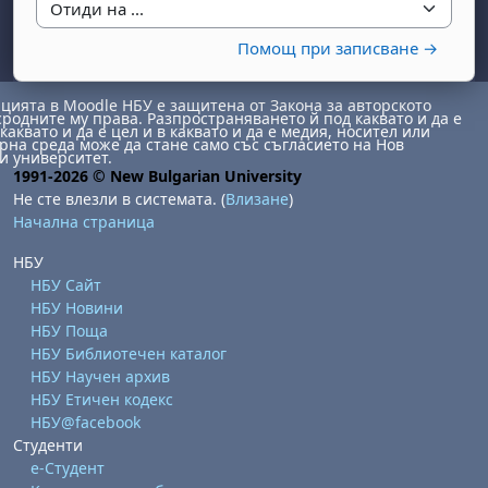
Отиди на ...
Помощ при записване →
ията в Moodle НБУ е защитена от Закона за авторското
сродните му права. Разпространяването й под каквато и да е
каквато и да е цел и в каквато и да е медия, носител или
на среда може да стане само със съгласието на Нов
и университет.
1991-2026 © New Bulgarian University
бота, 1 август
я, неделя, 2 август
Не сте влезли в системата. (
Влизане
)
Начална страница
 6 август
 7 август
бота, 8 август
я, неделя, 9 август
НБУ
ст
 13 август
 14 август
бота, 15 август
я, неделя, 16 август
НБУ Сайт
ст
 20 август
 21 август
бота, 22 август
я, неделя, 23 август
НБУ Новини
НБУ Поща
ст
 27 август
 28 август
бота, 29 август
я, неделя, 30 август
НБУ Библиотечен каталог
НБУ Научен архив
НБУ Етичен кодекс
НБУ@facebook
Студенти
е-Студент