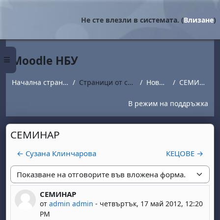
Прескочи на основното съдържание
Не сте влезли в системата. (
Влизане
)
Moodle НБУ
Страничен панел
Начална страница
Страници от сайта
Новини
СЕМИНАР
В режим на поддръжка
СЕМИНАР
← Сузана Клинчарова
КЕЦОВЕ →
Начин на показване
СЕМИНАР
Number of replies: 0
от
admin admin
-
четвъртък, 17 май 2012, 12:20
PM