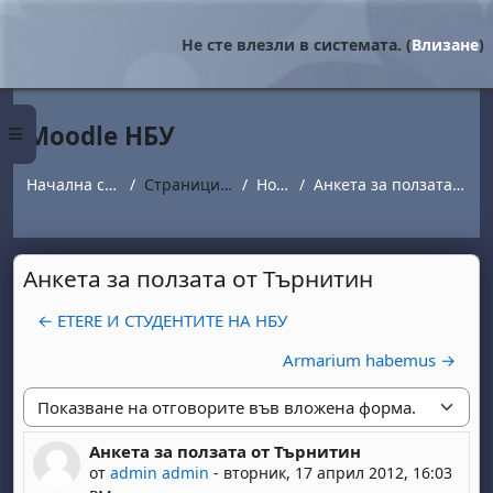
Прескочи на основното съдържание
Не сте влезли в системата. (
Влизане
)
Moodle НБУ
Страничен панел
Начална страница
Страници от сайта
Новини
Анкета за ползата от Търнитин
Анкета за ползата от Търнитин
← ETERE И СТУДЕНТИТЕ НА НБУ
Armarium habemus →
Начин на показване
Анкета за ползата от Търнитин
Number of replies: 0
от
admin admin
-
вторник, 17 април 2012, 16:03