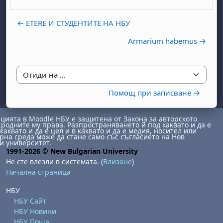
← ETERE И СТУДЕНТИТЕ НА НБУ
Armarium habemus →
Отиди на ...
бота, 1 август
я, неделя, 2 август
Помощ при записване →
 6 август
 7 август
бота, 8 август
я, неделя, 9 август
ията в Moodle НБУ е защитена от Закона за авторското
ст
 13 август
 14 август
бота, 15 август
я, неделя, 16 август
сродните му права. Разпространяването й под каквато и да е
каквато и да е цел и в каквато и да е медия, носител или
на среда може да стане само със съгласието на Нов
ст
 20 август
 21 август
бота, 22 август
я, неделя, 23 август
и университет.
1991-2026 © New Bulgarian University
ст
 27 август
 28 август
бота, 29 август
я, неделя, 30 август
Не сте влезли в системата. (
Влизане
)
Начална страница
НБУ
НБУ Сайт
НБУ Новини
НБУ Поща