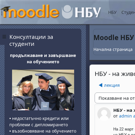
Прескочи на основнот
НБУ
Студе
Блокове
Прескочи Консултации за студенти
Консултации за
Moodle НБУ
Страничен панел
студенти
Начална страница
продължаване и завършване
на обучението
НБУ - на жив
◀︎ лекция
Начин на показван
НБУ - на
Number of 
от
admin 
•
недостатъчно кредити или
проблеми с дипломирането
На 22 март 
•
възобновяване на обучението
на НБУ в р