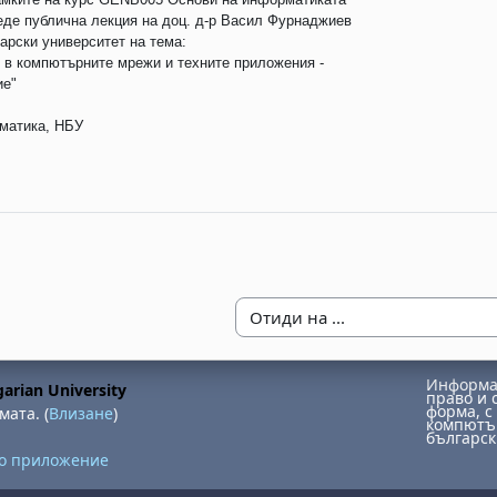
еде публична лекция на доц. д-р Васил Фурнаджиев 
арски университет на тема: 
 в компютърните мрежи и техните приложения - 
ие"
матика, НБУ
Отиди на ...
Информац
arian University
право и 
форма, с 
мата. (
Влизане
)
компютър
българск
но приложение