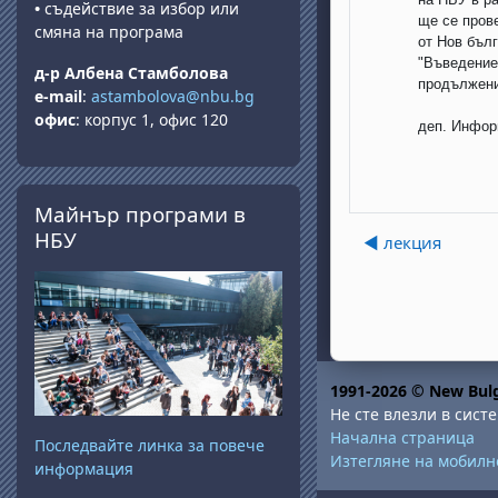
•
съдействие за избор или
ще се пров
смяна на програма
от Нов бълг
"Въведение
д-р Албена Стамболова
продължен
e-mail
:
astambolova@nbu.bg
офис
: корпус 1, офис 120
деп. Инфор
Прескочи Майнър програми в НБУ
Майнър програми в
НБУ
◀︎ лекция
1991-2026 © New Bulg
Не сте влезли в систе
Начална страница
Последвайте линка за повече
Изтегляне на мобил
информация