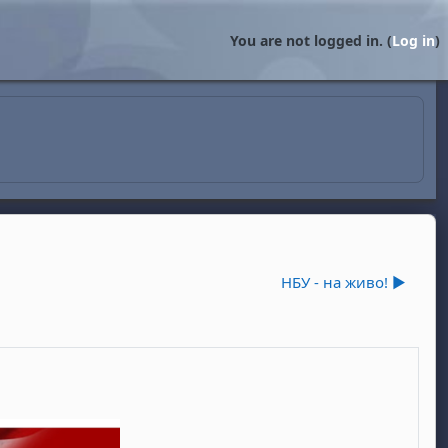
You are not logged in. (
Log in
)
НБУ - на живо! ▶︎