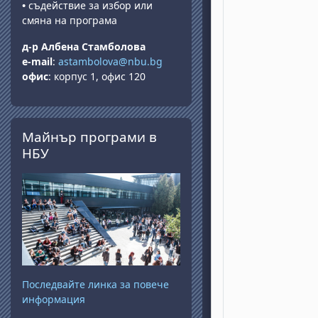
•
съдействие за избор или
смяна на програма
д-р Албена Стамболова
e-mail
:
astambolova@nbu.bg
офис
: корпус 1, офис 120
Skip Майнър програми в НБУ
Майнър програми в
НБУ
Последвайте линка за повече
информация