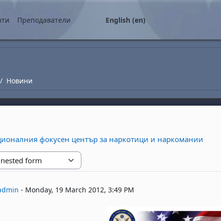
нти
Преподаватели
English ‎(en)‎
Новини
ационалния фокусен център за наркотици и наркомании
replies: 0
admin
-
Monday, 19 March 2012, 3:49 PM