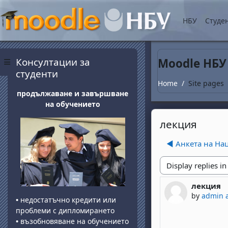
Skip to main content
НБУ
Студе
Blocks
Skip Консултации за студенти
Консултации за
Moodle НБУ
Side panel
студенти
Home
Site pages
продължаване и завършване
на обучението
лекция
◀︎ Анкета на Н
Display mode
лекция
Number of 
by
admin 
•
недостатъчно кредити или
проблеми с дипломирането
•
възобновяване на обучението