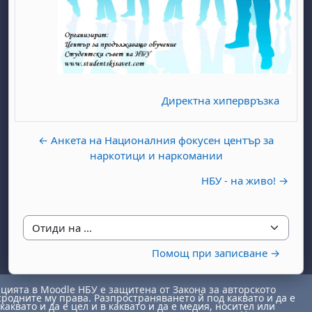
Директна хипервръзка
бота, 1 август
я, неделя, 2 август
← Анкета на Националния фокусен център за
 6 август
 7 август
бота, 8 август
я, неделя, 9 август
наркотици и наркомании
ст
 13 август
 14 август
бота, 15 август
я, неделя, 16 август
НБУ - на живо! →
ст
 20 август
 21 август
бота, 22 август
я, неделя, 23 август
ст
 27 август
 28 август
бота, 29 август
я, неделя, 30 август
Отиди на ...
Помощ при записване →
ията в Moodle НБУ е защитена от Закона за авторското
сродните му права. Разпространяването й под каквато и да е
каквато и да е цел и в каквато и да е медия, носител или