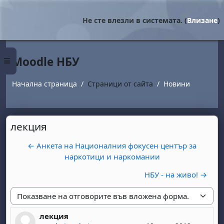
Прескочи на основното съдържание
Не сте влезли в системата. (
Влизане
)
Moodle НБУ
Страничен панел
Начална страница
Страници от сайта
Новини
лекция
← Анкета на Националния фокусен център за
наркотици и наркомании
НБУ - на живо! →
Начин на показване
лекция
Number of replies: 0