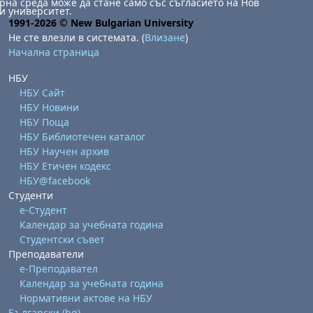
на среда може да стане само със съгласието на Нов
и университет.
1991-2026 © New Bulgarian University
Не сте влезли в системата. (
Влизане
)
Начална страница
НБУ
НБУ Сайт
НБУ Новини
НБУ Поща
НБУ Библиотечен каталог
НБУ Научен архив
НБУ Етичен кодекс
НБУ@facebook
Студенти
е-Студент
Календар за учебната година
Студентски съвет
Преподаватели
е-Преподавател
Календар за учебната година
Нормативни актове на НБУ
Български ‎(bg)‎