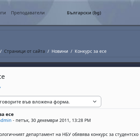
о съдържание
нти
Преподаватели
Български ‎(bg)‎
Страници от сайта
Новини
Конкурс за есе
се
У
е
за есе
replies: 0
admin
-
петък, 30 декември 2011, 13:28 PM
логичният департамент на НБУ обявява конкурс за студентско е