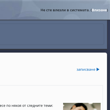
Не сте влезли в системата. (
Влизане
)
записване ▶︎
се по някоя от следните теми: