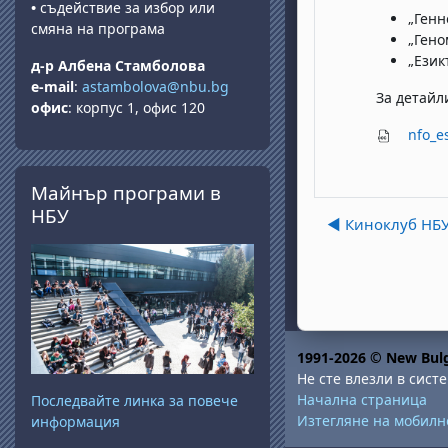
•
съдействие за избор или
„Генн
смяна на програма
„Гено
„Език
д-р Албена Стамболова
e-mail
:
astambolova@nbu.bg
За детайл
офис
: корпус 1, офис 120
nfo_e
Прескочи Майнър програми в НБУ
Майнър програми в
НБУ
◀︎ Киноклуб НБ
1991-2026 © New Bulg
Не сте влезли в систе
Начална страница
Последвайте линка за повече
Изтегляне на мобил
информация