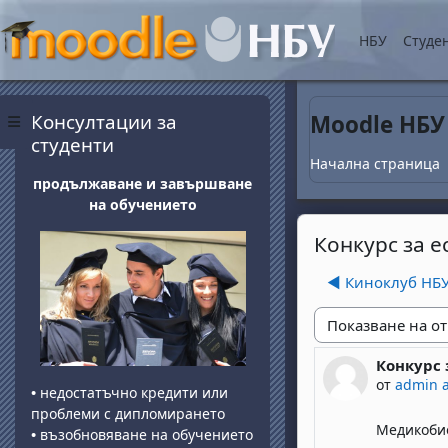
Прескочи на основнот
НБУ
Студе
Блокове
Прескочи Консултации за студенти
Консултации за
Moodle НБУ
Страничен панел
студенти
Начална страница
продължаване и завършване
на обучението
Конкурс за е
◀︎ Киноклуб НБ
Начин на показван
Конкурс 
Number of 
от
admin 
•
недостатъчно кредити или
проблеми с дипломирането
Медикобио
•
възобновяване на обучението