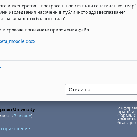
ото инженерство – прекрасен нов свят или генетичен кошмар“
мни изследвания насочени в публичното здравеопазване“
ът на здравото и болното тяло“
и и срокове погледнете приложения файл.
seta_moodle.docx
У
Отиди на ...
Информац
arian University
право и 
форма, с 
мата. (
Влизане
)
компютър
българск
но приложение