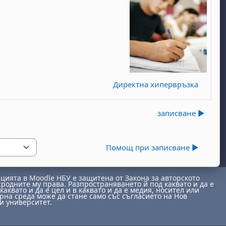
Директна хипервръзка
записване ▶︎
Помощ при записване ▶︎
ията в Moodle НБУ е защитена от Закона за авторското
сродните му права. Разпространяването й под каквато и да е
каквато и да е цел и в каквато и да е медия, носител или
на среда може да стане само със съгласието на Нов
и университет.