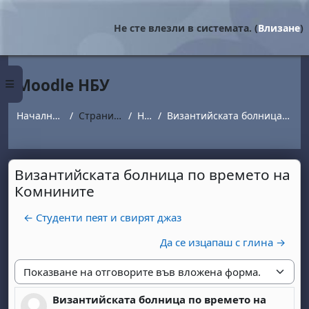
Прескочи на основното съдържание
Не сте влезли в системата. (
Влизане
)
Moodle НБУ
Страничен панел
Начална страница
Страници от сайта
Новини
Византийската болница по времето на Комнините
Византийската болница по времето на
Комнините
← Студенти пеят и свирят джаз
Да се изцапаш с глина →
Начин на показване
Византийската болница по времето на
Number of replies: 0