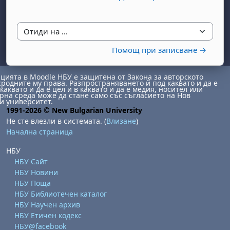
Отиди на ...
Помощ при записване →
ията в Moodle НБУ е защитена от Закона за авторското
сродните му права. Разпространяването й под каквато и да е
каквато и да е цел и в каквато и да е медия, носител или
бота, 1 август
я, неделя, 2 август
на среда може да стане само със съгласието на Нов
и университет.
 6 август
 7 август
бота, 8 август
я, неделя, 9 август
1991-2026 © New Bulgarian University
Не сте влезли в системата. (
Влизане
)
ст
 13 август
 14 август
бота, 15 август
я, неделя, 16 август
Начална страница
ст
 20 август
 21 август
бота, 22 август
я, неделя, 23 август
НБУ
ст
 27 август
 28 август
бота, 29 август
я, неделя, 30 август
НБУ Сайт
НБУ Новини
НБУ Поща
НБУ Библиотечен каталог
НБУ Научен архив
НБУ Етичен кодекс
НБУ@facebook