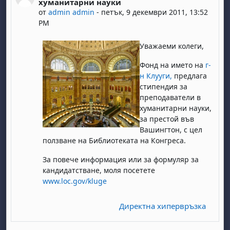
хуманитарни науки
от
admin admin
-
петък, 9 декември 2011, 13:52
PM
Уважаеми колеги,
Фонд на името на
г-
н Клууги,
предлага
стипендия за
преподаватели в
хуманитарни науки,
за престой във
Вашингтон, с цел
ползване на Библиотеката на Конгреса.
За повече информация или за формуляр за
кандидатстване, моля посетете
www.loc.gov/kluge
Директна хипервръзка