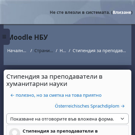
Прескочи на основното съдържание
Не сте влезли в системата. (
Влизане
)
Moodle НБУ
Страничен панел
Начална страница
Страници от сайта
Новини
Стипендия за преподаватели в хуманитарни науки
Стипендия за преподаватели в
хуманитарни науки
← полезно, но за сметка на това приятно
Österreichisches Sprachdiplom →
Начин на показване
Стипендия за преподаватели в
Number of replies: 0