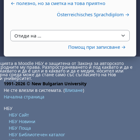
← полезно, но за сметка на това приятно
Österreichisches Sprachdiplom →
Отиди на ...
Помощ при записване →
бота, 1 август
я, неделя, 2 август
ията в Moodle НБУ е защитена от Закона за авторското
 6 август
 7 август
бота, 8 август
я, неделя, 9 август
сродните му права. Разпространяването й под каквато и да е
каквато и да е цел и в каквато и да е медия, носител или
на среда може да стане само със съгласието на Нов
ст
 13 август
 14 август
бота, 15 август
я, неделя, 16 август
и университет.
1991-2026 © New Bulgarian University
ст
 20 август
 21 август
бота, 22 август
я, неделя, 23 август
Не сте влезли в системата. (
Влизане
)
ст
 27 август
 28 август
бота, 29 август
я, неделя, 30 август
Начална страница
НБУ
НБУ Сайт
НБУ Новини
НБУ Поща
НБУ Библиотечен каталог