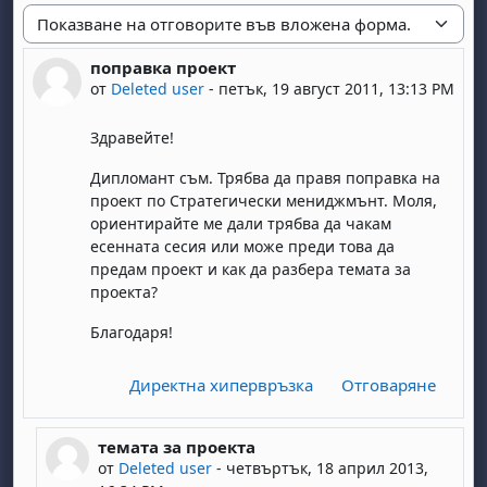
Начин на показване
поправка проект
Number of replies: 1
от
Deleted user
-
петък, 19 август 2011, 13:13 PM
Здравейте!
Дипломант съм. Трябва да правя поправка на
проект по Стратегически мениджмънт. Моля,
ориентирайте ме дали трябва да чакам
есенната сесия или може преди това да
предам проект и как да разбера темата за
проекта?
Благодаря!
Директна хипервръзка
Отговаряне
темата за проекта
In reply to Deleted user
от
Deleted user
-
четвъртък, 18 април 2013,