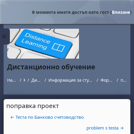
Прескочи на основното съдържание
В момента имате достъп като гост (
Влизане
)
Страничен панел
Дистанционно обучение
Начална страница
Курсове
Дистанционно обучение
Информация за студенти обучаващи се в програми с дистанционна форма на обучение.
Форум за въпроси и отговори
поправка проект
поправка проект
← Теста по Банково счетоводство
problem s testa →