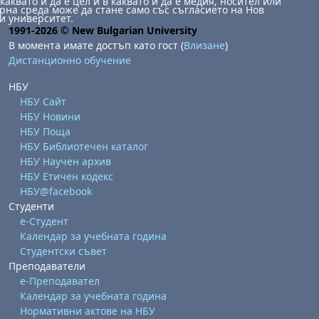
каквато и да е цел и в каквато и да е медия, носител или
на среда може да стане само със съгласието на Нов
и университет.
1991-2026 © New Bulgarian University
В момента имате достъп като гост (
Влизане
)
Дистанционно обучение
НБУ
НБУ Сайт
НБУ Новини
НБУ Поща
НБУ Библиотечен каталог
НБУ Научен архив
НБУ Етичен кодекс
НБУ@facebook
Студенти
е-Студент
Календар за учебната година
Студентски съвет
Преподаватели
е-Преподавател
Календар за учебната година
Нормативни актове на НБУ