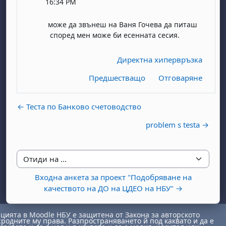
16:34 PM
може да звънеш на Ваня Гочева да питаш
според мен може би есенната сесия.
Директна хипервръзка
Предшестващо
Отговаряне
бота, 1 август
я, неделя, 2 август
 6 август
 7 август
бота, 8 август
я, неделя, 9 август
← Теста по Банково счетоводство
ст
 13 август
 14 август
бота, 15 август
я, неделя, 16 август
problem s testa →
ст
 20 август
 21 август
бота, 22 август
я, неделя, 23 август
ст
 27 август
 28 август
бота, 29 август
я, неделя, 30 август
Отиди на ...
Входна анкета за проект "Подобряване на
качеството на ДО на ЦДЕО на НБУ" →
ията в Moodle НБУ е защитена от Закона за авторското
сродните му права. Разпространяването й под каквато и да е