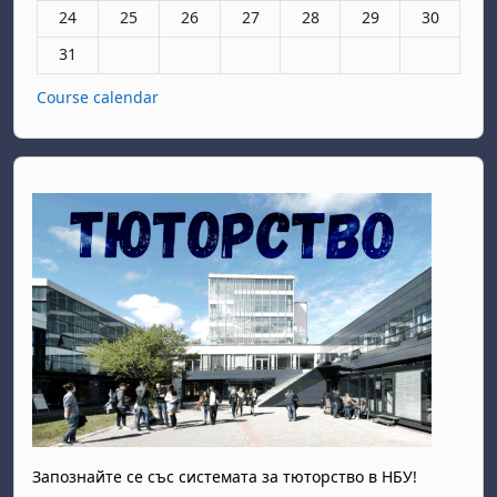
Няма събития, понеделник, 24 август
Няма събития, вторник, 25 август
Няма събития, сряда, 26 август
Няма събития, четвъртък, 27 авгу
Няма събития, петък, 28 а
Няма събития, съб
Няма събит
24
25
26
27
28
29
30
Няма събития, понеделник, 31 август
31
Course calendar
Запознайте се със системата за тюторство в НБУ!