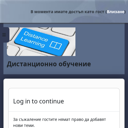
Прескочи на основното съдържание
В момента имате достъп като гост (
Влизане
)
Страничен панел
Дистанционно обучение
Log in to continue
За съжаление гостите нямат право да добавят
нови теми.