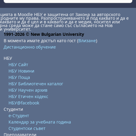
ията в Moodle НБУ е защитена от Закона за авторското
сродните му права. Разпространяването й под каквато и да е
каквато и да е цел и в каквато и да е медия, носител или
на среда може да стане само със съгласието на Нов
и университет.
1991-2026 © New Bulgarian University
В момента имате достъп като гост (
Влизане
)
Дистанционно обучение
НБУ
НБУ Сайт
НБУ Новини
НБУ Поща
НБУ Библиотечен каталог
НБУ Научен архив
НБУ Етичен кодекс
НБУ@facebook
Студенти
е-Студент
Календар за учебната година
Студентски съвет
Преподаватели