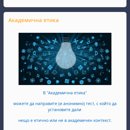
Прескочи Академична етика
Академична етика
В "Академична етика"
можете да направите (и анонимно) тест, с който да
установите дали
нещо е етично или не в академичен контекст.