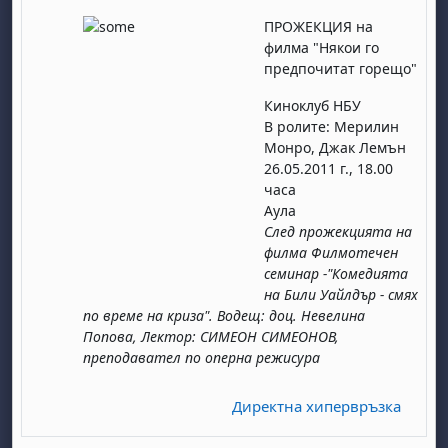
ПРОЖЕКЦИЯ на
филма "Някои го
предпочитат горещо"
Киноклуб НБУ
В ролите: Мерилин
Монро, Джак Лемън
26.05.2011 г., 18.00
часа
Аула
След прожекцията на
филма Филмотечен
семинар -"Комедията
на Били Уайлдър - смях
по време на криза". Водещ: доц. Невелина
Попова, Лектор: СИМЕОН СИМЕОНОВ,
преподавател по оперна режисура
Директна хипервръзка