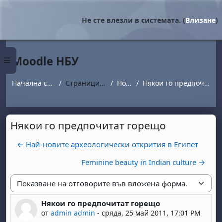
Прескочи на основното съдържание
Не сте влезли в системата. (
Влизане
)
Moodle НБУ
Страничен панел
Начална страница
Страници от сайта
Новини
Някои го предпочитат горещо
Някои го предпочитат горещо
← Най-новите археологически открития в Египет
Feminine beauty in Indian culture →
Начин на показване
Някои го предпочитат горещо
Number of replies: 0
от
admin admin
-
сряда, 25 май 2011, 17:01 PM