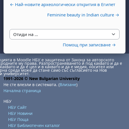
← Най-новите археологически открития в Египет
Feminine beauty in Indian culture →
Отиди на ...
Помощ при записване →
бота, 1 август
я, неделя, 2 август
ията в Moodle НБУ е защитена от Закона за авторското
 6 август
 7 август
бота, 8 август
я, неделя, 9 август
сродните му права. Разпространяването й под каквато и да е
каквато и да е цел и в каквато и да е медия, носител или
ст
 13 август
 14 август
бота, 15 август
я, неделя, 16 август
на среда може да стане само със съгласието на Нов
и университет.
1991-2026 © New Bulgarian University
ст
 20 август
 21 август
бота, 22 август
я, неделя, 23 август
Не сте влезли в системата. (
Влизане
)
ст
 27 август
 28 август
бота, 29 август
я, неделя, 30 август
Начална страница
НБУ
НБУ Сайт
НБУ Новини
НБУ Поща
НБУ Библиотечен каталог