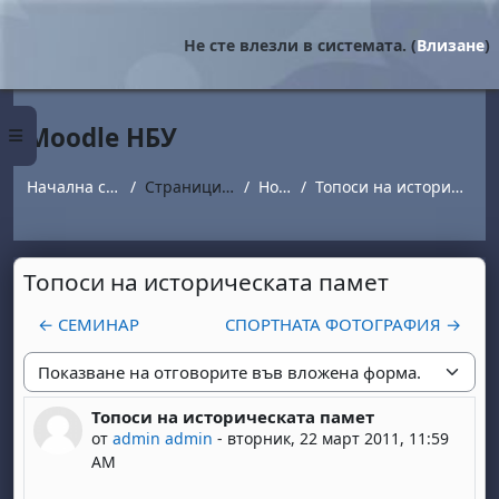
Прескочи на основното съдържание
Не сте влезли в системата. (
Влизане
)
Moodle НБУ
Страничен панел
Начална страница
Страници от сайта
Новини
Топоси на историческата памет
Топоси на историческата памет
← СЕМИНАР
СПОРТНАТА ФОТОГРАФИЯ →
Начин на показване
Топоси на историческата памет
Number of replies: 0
от
admin admin
-
вторник, 22 март 2011, 11:59
AM