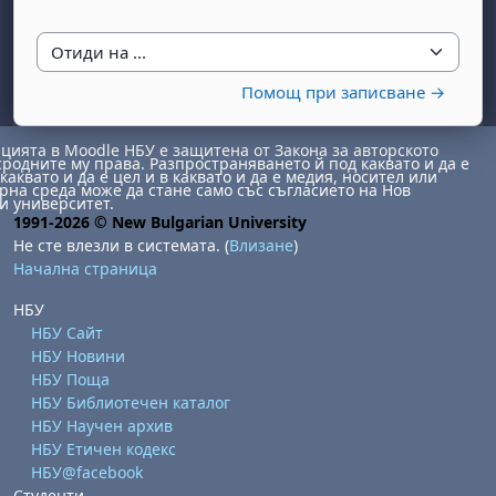
Отиди на ...
Помощ при записване →
ията в Moodle НБУ е защитена от Закона за авторското
сродните му права. Разпространяването й под каквато и да е
каквато и да е цел и в каквато и да е медия, носител или
на среда може да стане само със съгласието на Нов
бота, 1 август
я, неделя, 2 август
и университет.
1991-2026 © New Bulgarian University
 6 август
 7 август
бота, 8 август
я, неделя, 9 август
Не сте влезли в системата. (
Влизане
)
ст
 13 август
 14 август
бота, 15 август
я, неделя, 16 август
Начална страница
ст
 20 август
 21 август
бота, 22 август
я, неделя, 23 август
НБУ
НБУ Сайт
ст
 27 август
 28 август
бота, 29 август
я, неделя, 30 август
НБУ Новини
НБУ Поща
НБУ Библиотечен каталог
НБУ Научен архив
НБУ Етичен кодекс
НБУ@facebook
Студенти