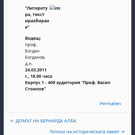
"Литерату
ра, текст
иразбиран
е"
Водещ:
проф.
Богдан
Богданов,
д.н.
24.03.2011
г., 18.00 часа
Корпус 1 - 409 аудитория “Проф. Васил
Стоилов”
Permalien
← ДОМЪТ НА БЕРНАРДА АЛБА
Топоси на историческата памет →