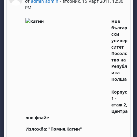
от
admin admin
-
вторник, 15 март 2011, 12:36
PM
Нов
българ
ски
универ
ситет
Посолс
тво на
Републ
ика
Полша
Корпус
1 -
етаж 2,
Центра
лно фоайе
Изложба: "Помня.Катин"