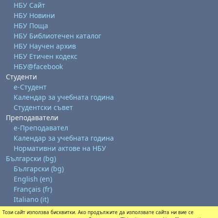
НБУ Сайт
НБУ Новини
НБУ Поща
НБУ Библиотечен каталог
НБУ Научен архив
НБУ Етичен кодекс
НБУ@facebook
Студенти
е-Студент
Календар за учебната година
Студентски съвет
Преподаватели
е-Преподавател
Календар за учебната година
Нормативни актове на НБУ
Български ‎(bg)‎
Български ‎(bg)‎
English ‎(en)‎
Français ‎(fr)‎
Italiano ‎(it)‎
Този сайт използва бисквитки. Ако продължите да използвате сайта ни вие се
Изтегляне на мобилно приложение