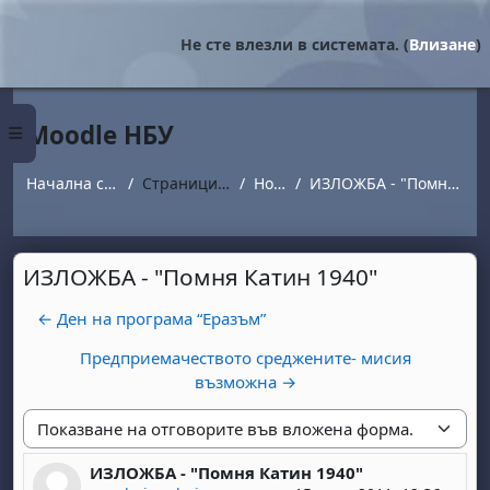
Прескочи на основното съдържание
Не сте влезли в системата. (
Влизане
)
Moodle НБУ
Страничен панел
Начална страница
Страници от сайта
Новини
ИЗЛОЖБА - "Помня Катин 1940"
ИЗЛОЖБА - "Помня Катин 1940"
← Ден на програма “Eразъм”
Предприемачеството среджените- мисия
възможна →
Начин на показване
ИЗЛОЖБА - "Помня Катин 1940"
Number of replies: 0