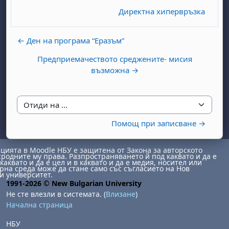
Директна хипервръзка
← Ден на програма “Eразъм”
Предприемачеството среджените- мисия
възможна →
бота, 1 август
я, неделя, 2 август
 6 август
 7 август
бота, 8 август
я, неделя, 9 август
Отиди на ...
Помощ при записване →
ст
 13 август
 14 август
бота, 15 август
я, неделя, 16 август
ст
 20 август
 21 август
бота, 22 август
я, неделя, 23 август
ията в Moodle НБУ е защитена от Закона за авторското
сродните му права. Разпространяването й под каквато и да е
ст
 27 август
 28 август
бота, 29 август
я, неделя, 30 август
каквато и да е цел и в каквато и да е медия, носител или
на среда може да стане само със съгласието на Нов
и университет.
1991-2026 © New Bulgarian University
Не сте влезли в системата. (
Влизане
)
Начална страница
НБУ