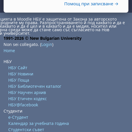
Помощ при записване →
ията в Moodle НБУ е защитена от Закона за авторското
сродните му права. Разпространяването й под каквато и да е
каквато и да е цел и в каквато и да е медия, носител или
на среда може да стане само със съгласието на Нов
и университет.
1991-2026 © New Bulgarian University
Non sei collegato. (
Login
)
Home
abato 1 agosto
to, domenica 2 agosto
НБУ
НБУ Сайт
osto
agosto
dì 7 agosto
abato 8 agosto
to, domenica 9 agosto
НБУ Новини
gosto
 agosto
dì 14 agosto
abato 15 agosto
to, domenica 16 agosto
НБУ Поща
НБУ Библиотечен каталог
gosto
 agosto
dì 21 agosto
abato 22 agosto
to, domenica 23 agosto
НБУ Научен архив
gosto
 agosto
dì 28 agosto
abato 29 agosto
to, domenica 30 agosto
НБУ Етичен кодекс
НБУ@facebook
Студенти
е-Студент
Календар за учебната година
Студентски съвет