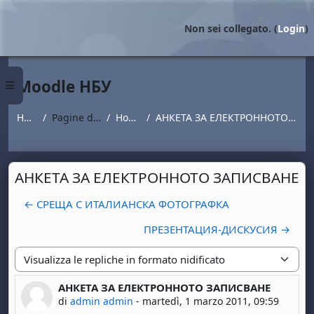
Vai al contenuto principale
Non sei collegato. (
Login
)
Moodle НБУ
Pannello laterale
Home
Pagine del sito
Новини
АНКЕТА ЗА ЕЛЕКТРОННОТО ЗАПИСВАНЕ
АНКЕТА ЗА ЕЛЕКТРОННОТО ЗАПИСВАНЕ
← СРЕЩА С ИТАЛИАНСКА ФОТОГРАФКА
ПРЕЗЕНТАЦИЯ-ДИСКУСИЯ →
Modalità visualizzazione
АНКЕТА ЗА ЕЛЕКТРОННОТО ЗАПИСВАНЕ
Numero di risposte: 0
di
admin admin
-
martedì, 1 marzo 2011, 09:59